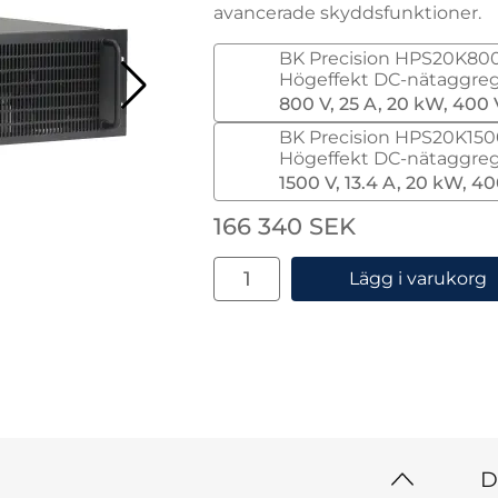
avancerade skyddsfunktioner.
Handla denna produkt BK Prec
BK Precision HPS20K80
Högeffekt DC-nätaggre
800 V, 25 A, 20 kW, 400
BK Precision HPS20K15
Högeffekt DC-nätaggre
1500 V, 13.4 A, 20 kW, 4
pris
166 340 SEK
antal
Lägg i varukorg
D