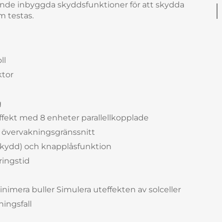
ande inbyggda skyddsfunktioner för att skydda
m testas.
ll
ktor
g
effekt med 8 enheter parallellkopplade
ch övervakningsgränssnitt
kydd) och knapplåsfunktion
ringstid
minimera buller Simulera uteffekten av solceller
ningsfall