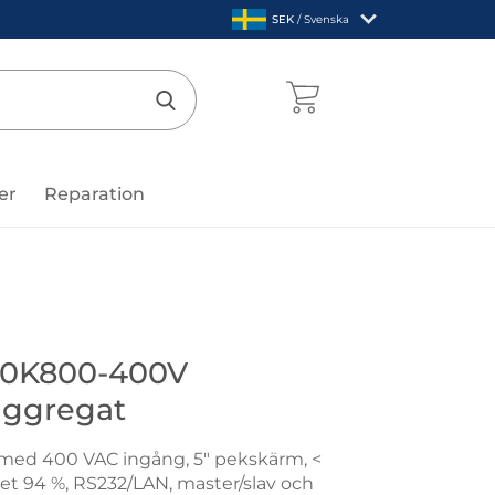
,
SEK
/ Svenska
Sverige
mentcenter
Genomför sökning
er
Reparation
recision
20K800-400V
aggregat
med 400 VAC ingång, 5" pekskärm, <
tet 94 %, RS232/LAN, master/slav och