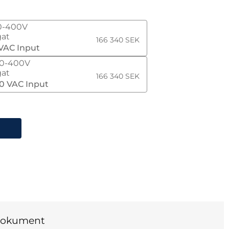
ision HPS20K800-400V Högeffekt DC-nätaggregat
0-400V
gat
166 340 SEK
 VAC Input
00-400V
gat
166 340 SEK
00 VAC Input
okument