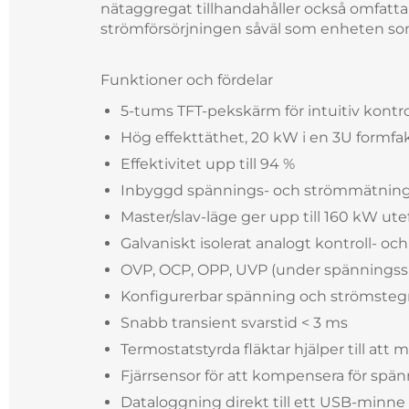
nätaggregat tillhandahåller också omfatt
strömförsörjningen såväl som enheten so
Funktioner och fördelar
5-tums TFT-pekskärm för intuitiv kontro
Hög effekttäthet, 20 kW i en 3U formfa
Effektivitet upp till 94 %
Inbyggd spännings- och strömmätnin
Master/slav-läge ger upp till 160 kW ut
Galvaniskt isolerat analogt kontroll- o
OVP, OCP, OPP, UVP (under spänningss
Konfigurerbar spänning och strömsteg
Snabb transient svarstid < 3 ms
Termostatstyrda fläktar hjälper till att 
Fjärrsensor för att kompensera för spän
Dataloggning direkt till ett USB-minne