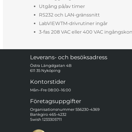
Utgång på/av timer
RS232 och LAN-gränssnitt
LabVIEWTM-drivrutiner ingår
3-fas 208 VAC eller 400 VAC ingångskonf
Sidfot Blandad info och länkar
Leverans- och besöksadress
Östra Längdgatan 4B
611 35 Nyköping
Kontorstider
Mån–Fre 08:00–16:00
Företagsuppgifter
Organisationsnummer 556230-4369
Bankgiro 465-4232
Swish 1233305711