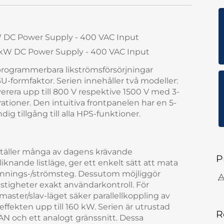
W DC Power Supply - 400 VAC Input
0 kW DC Power Supply - 400 VAC Input
programmerbara likströmsförsörjningar
U-formfaktor. Serien innehåller två modeller:
era upp till 800 V respektive 1500 V med 3-
tioner. Den intuitiva frontpanelen har en 5-
g tillgång till alla HPS-funktioner.
sställer många av dagens krävande
P
iknande listläge, ger ett enkelt sätt att mata
ännings-/strömsteg. Dessutom möjliggör
A
tigheter exakt användarkontroll. För
aster/slav-läget säker parallellkoppling av
teffekten upp till 160 kW. Serien är utrustad
R
LAN och ett analogt gränssnitt. Dessa