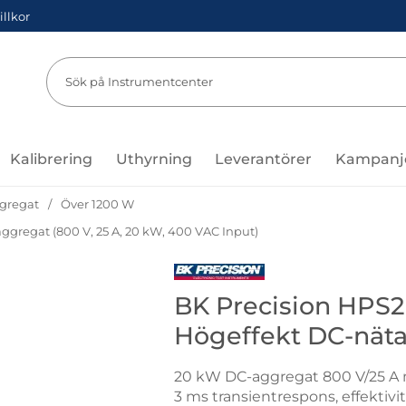
illkor
Sök
Sök på Instru
Kalibrering
Uthyrning
Leverantörer
Kampanj
gregat
Över 1200 W
regat (800 V, 25 A, 20 kW, 400 VAC Input)
Gå till varumärkessidan för BK P
BK Precision HPS
Högeffekt DC-nät
20 kW DC-aggregat 800 V/25 A 
3 ms transientrespons, effektivi