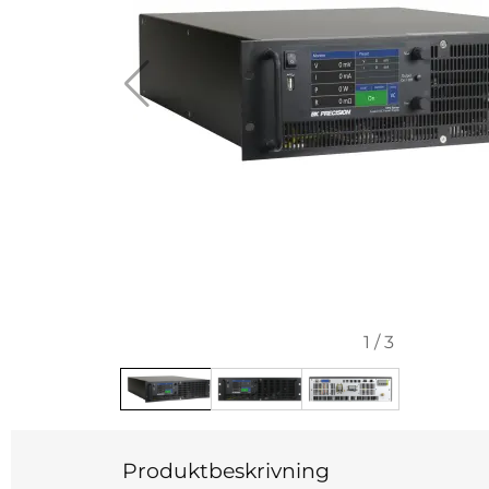
1
/
3
Produktbeskrivning