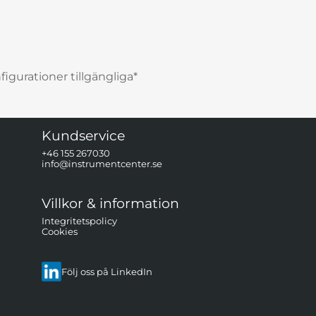
igurationer tillgängliga*
Kundservice
+46 155 267030
info@instrumentcenter.se
Villkor & information
Integritetspolicy
Cookies
Följ oss på LinkedIn