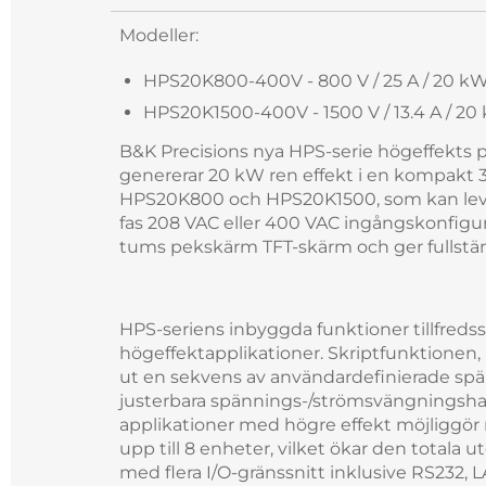
Modeller:
HPS20K800-400V - 800 V / 25 A / 20 k
HPS20K1500-400V - 1500 V / 13.4 A / 2
B&K Precisions nya HPS-serie högeffekts 
genererar 20 kW ren effekt i en kompakt 3
HPS20K800 och HPS20K1500, som kan lever
fas 208 VAC eller 400 VAC ingångskonfigura
tums pekskärm TFT-skärm och ger fullständi
HPS-seriens inbyggda funktioner tillfred
högeffektapplikationer. Skriptfunktionen, l
ut en sekvens av användardefinierade sp
justerbara spännings-/strömsvängningshas
applikationer med högre effekt möjliggör m
upp till 8 enheter, vilket ökar den totala u
med flera I/O-gränssnitt inklusive RS232, 