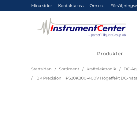
Mina sidor
Kontakta oss
Om oss
Försäljningsv
Produkter
Startsidan
Sortiment
Kraftelektronik
DC-Ag
BK Precision HPS20K800-400V Högeffekt DC-nätagg
Hoppa
över
Bilder