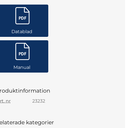
Datablad
Manual
roduktinformation
rt. nr
23232
elaterade kategorier