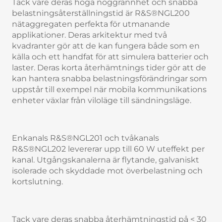
Tack vare deras höga noggrannhet och snabba
belastningsåterställningstid är R&S®NGL200
nätaggregaten perfekta för utmanande
applikationer. Deras arkitektur med två
kvadranter gör att de kan fungera både som en
källa och ett handfat för att simulera batterier och
laster. Deras korta återhämtnings tider gör att de
kan hantera snabba belastningsförändringar som
uppstår till exempel när mobila kommunikations
enheter växlar från viloläge till sändningsläge.
Enkanals R&S®NGL201 och tvåkanals
R&S®NGL202 levererar upp till 60 W uteffekt per
kanal. Utgångskanalerna är flytande, galvaniskt
isolerade och skyddade mot överbelastning och
kortslutning.
Tack vare deras snabba återhämtningstid på < 30