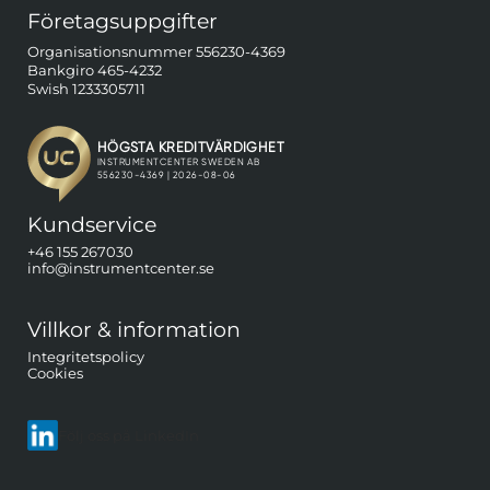
Företagsuppgifter
Organisationsnummer 556230-4369
Bankgiro 465-4232
Swish 1233305711
Kundservice
+46 155 267030
info@instrumentcenter.se
Villkor & information
Integritetspolicy
Cookies
Följ oss på LinkedIn