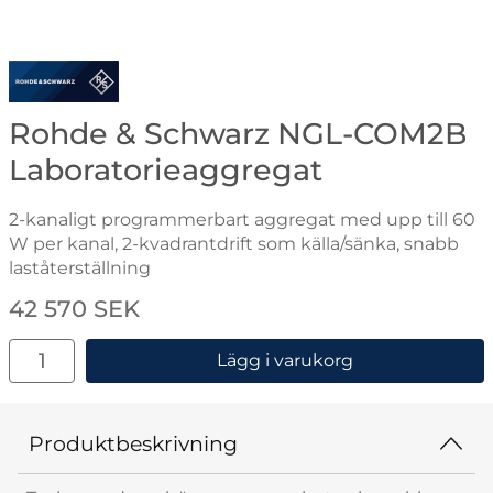
Gå till varumärkessidan för Rohde & Schwarz
Rohde & Schwarz NGL-COM2B
Laboratorieaggregat
2-kanaligt programmerbart aggregat med upp till 60
W per kanal, 2-kvadrantdrift som källa/sänka, snabb
laståterställning
Handla denna produkt Rohde & Schwarz NGL-COM2B L
pris
42 570 SEK
antal
Lägg i varukorg
Produktbeskrivning