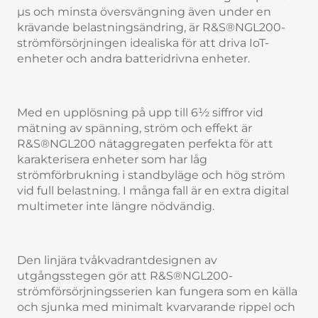
µs och minsta översvängning även under en
krävande belastningsändring, är R&S®NGL200-
strömförsörjningen idealiska för att driva IoT-
enheter och andra batteridrivna enheter.
Med en upplösning på upp till 6½ siffror vid
mätning av spänning, ström och effekt är
R&S®NGL200 nätaggregaten perfekta för att
karakterisera enheter som har låg
strömförbrukning i standbyläge och hög ström
vid full belastning. I många fall är en extra digital
multimeter inte längre nödvändig.
Den linjära tvåkvadrantdesignen av
utgångsstegen gör att R&S®NGL200-
strömförsörjningsserien kan fungera som en källa
och sjunka med minimalt kvarvarande rippel och