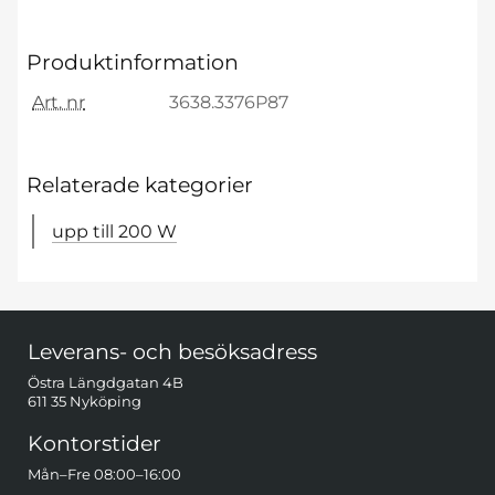
Produktinformation
Art. nr
3638.3376P87
Relaterade kategorier
upp till 200 W
Sidfot Blandad info och länkar
Leverans- och besöksadress
Östra Längdgatan 4B
611 35 Nyköping
Kontorstider
Mån–Fre 08:00–16:00