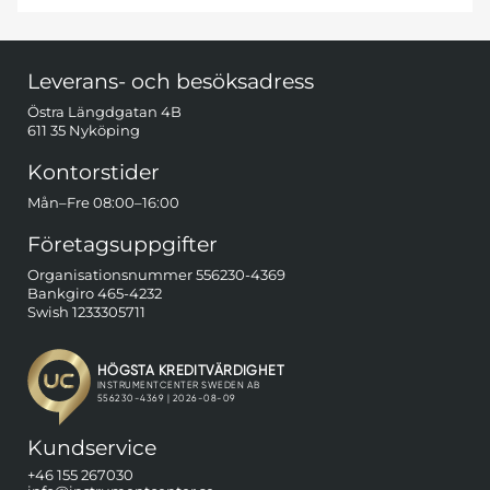
Sidfot Blandad info och länkar
Leverans- och besöksadress
Östra Längdgatan 4B
611 35 Nyköping
Kontorstider
Mån–Fre 08:00–16:00
Företagsuppgifter
Organisationsnummer 556230-4369
Bankgiro 465-4232
Swish 1233305711
Kundservice
+46 155 267030