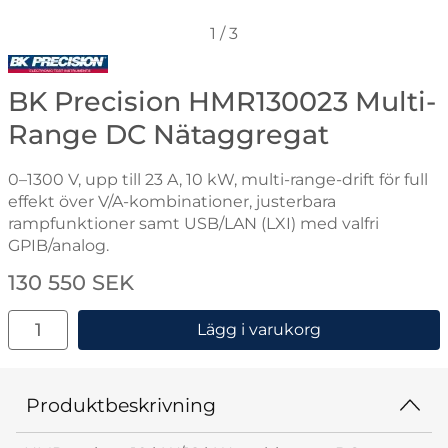
1
/
3
Gå till varumärkessidan för BK Precision
BK Precision HMR130023 Multi-
Range DC Nätaggregat
0–1300 V, upp till 23 A, 10 kW, multi-range-drift för full
effekt över V/A-kombinationer, justerbara
rampfunktioner samt USB/LAN (LXI) med valfri
GPIB/analog.
Handla denna produkt BK Precision HMR130023 Multi
pris
130 550 SEK
antal
Lägg i varukorg
Produktbeskrivning