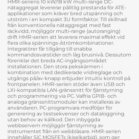
HMR-seriens 10 kW/18 kW multi-range DC-
nätaggregat levererar pålitlig prestanda för ATE-
applikationer som kräver bred utspänning och
utström i en kompakt 3U formfaktor. Till skillnad
från konventionella nätaggregat med fast
räckvidd, möjliggör multi-range (autoranging)
drift HMR-serien att leverera maximal effekt vid
flera olika spännings-/strömkombinationer.
Integratörer får tillgång till snabba
kommandosvarstider och låg brusnivå. Dessutom
förenklar det breda AC-ingångsområdet
installationen. Den stora pekskärmen i
kombination med dedikerade vridreglage och
utgångs på/av-knapp erbjuder intuitiv kontroll på
frontpanelen. HMR-serien stöder även USB och
LXI-kompatibla LAN-gränssnitt för fjärrstyrning
och programmering via PC. Valfria GPIB- och
analoga gränssnittsmoduler kan installeras av
användaren. PC-programvara medföljer för
generering av testsekvenser och dataloggning
utan behov av källkod. Den inbyggda
webbservern möjliggör fjärrstyrning av
instrumentet från en webbläsare. HMR-serien
innehåller SiC MOSFETs (kiselkarbid), som ger