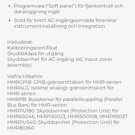
Programvara ("Soft panel") för fjärrkontroll och
dataloggning ingår
Stöd för brett AC-ingångsområde förenklar
instrumentinställning och integration
Inkluderat:
Kalibreringscertifikat
Skyddskåpa för utgång
Skyddsenhet för AC-ingång (AC input cover
assembly)
Valfria tillbehör
HMRGPIB: GPIB-gränssnittskort för HMR-serien
HMRALG: Isolerat analogt gränssnittskort för
HMR-serien
HMRPB: Busskenor för parallellkoppling (Parallel
Bus Bars) för HMR-serien
HMRPU180: Skyddsenhet (Protection Unit) för
HMR65046, HMR130023, HMR500108, HMR195027
HMRPU540: Skyddsenhet (Protection Unit) för
HMR80360