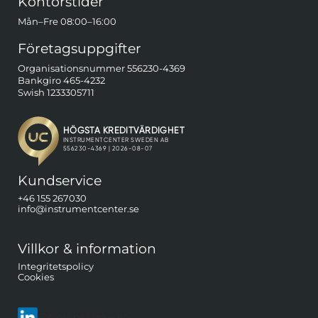
Kontorstider
Mån–Fre 08:00–16:00
Företagsuppgifter
Organisationsnummer 556230-4369
Bankgiro 465-4232
Swish 1233305711
Kundservice
+46 155 267030
info@instrumentcenter.se
Villkor & information
Integritetspolicy
Cookies
Följ oss på LinkedIn