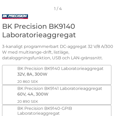
1
/
4
Gå till varumärkessidan för BK Precision
BK Precision BK9140
Laboratorieaggregat
3-kanaligt programmerbart DC-aggregat 32 V/8 A/300
W med multirange-drift, listläge,
dataloggningsfunktion, USB och LAN-gränssnitt.
Handla denna produkt BK Precision BK9140 Laborator
BK Precision BK9140 Laboratorieaggregat
32V, 8A, 300W
20 860 SEK
BK Precision BK9141 Laboratorieaggregat
60V, 4A, 300W
20 890 SEK
BK Precision BK9140-GPIB
Laboratorieaggregat