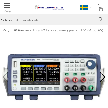
Sverige
Meny
Sök
Ge
Sök på Instrumentcenter
00 W
BK Precision BK9140 Laboratorieaggregat (32V, 8A, 300W)
Hoppa
över
Bilder