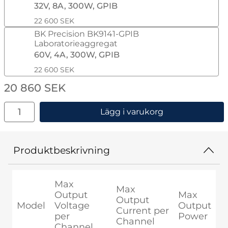
32V, 8A, 300W, GPIB
22 600 SEK
BK Precision BK9141-GPIB
Laboratorieaggregat
60V, 4A, 300W, GPIB
22 600 SEK
pris
20 860 SEK
antal
Lägg i varukorg
Produktbeskrivning
Max
Max
Output
Max
Output
Model
Voltage
Output
Current per
per
Power
Channel
Channel