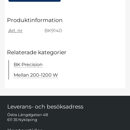
Produktinformation
Art. nr
BK9140
Relaterade kategorier
BK Precision
Mellan 200-1200 W
Sidfot Blandad info och länkar
Leverans- och besöksadress
Östra Längdgatan 4B
611 35 Nyköping