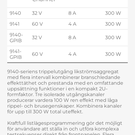
9140
32 V
8 A
300 W
9141
60 V
4 A
300 W
9140-
32 V
8 A
300 W
GPIB
9141-
60 V
4 A
300 W
GPIB
9140-seriens trippelutgång likströmsaggregat
med flera intervall kombinerar branschledande
effekttäthet och prestanda med en omfattande
uppsättning funktioner i en kompakt 2U-
formfaktor. Tre isolerade utgångskanaler
producerar vardera 100 W ren effekt med låga
rippel- och brusegenskaper. Kombinera kanaler
för upp till 300 W total uteffekt.
Kraftfull listlägesprogrammering gör det möjligt
för användare att ställa in och utföra komplexa
testsekvenser direkt från frontpanelen. Flera