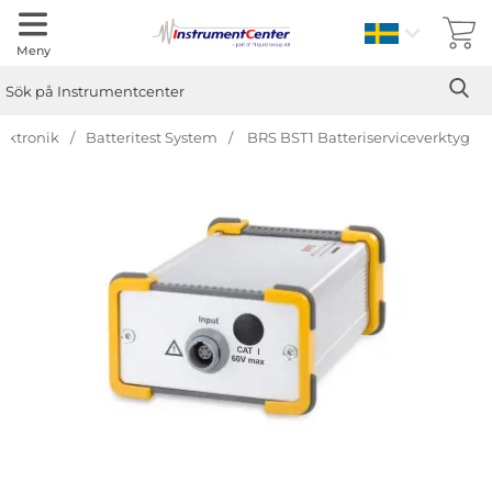
Sverige
Meny
Sök
Ge
Sök på Instrumentcenter
lektronik
Batteritest System
BRS BST1 Batteriserviceverktyg
Hoppa
över
Bilder