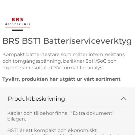
Gå till varumärkessidan för BRS-Messtechnik
BRS BST1 Batteriserviceverktyg
Kompakt batteritestare som mäter internresistans
och tomgångsspänning, beräknar SoH/SoC och
exporterar resultat i CSV-format för analys.
Tyvärr, produkten har utgått ur vårt sortiment
Produktbeskrivning
Kablar och tillbehör finns i "Extra dokument"
bilagan.
BST1 är ett kompakt och ekonomiskt