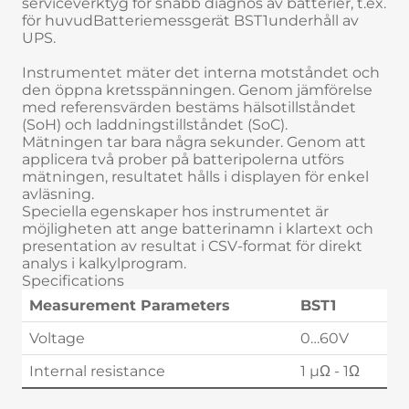
serviceverktyg för snabb diagnos av batterier, t.ex.
för huvudBatteriemessgerät BST1underhåll av
UPS.
Instrumentet mäter det interna motståndet och
den öppna kretsspänningen. Genom jämförelse
med referensvärden bestäms hälsotillståndet
(SoH) och laddningstillståndet (SoC).
Mätningen tar bara några sekunder. Genom att
applicera två prober på batteripolerna utförs
mätningen, resultatet hålls i displayen för enkel
avläsning.
Speciella egenskaper hos instrumentet är
möjligheten att ange batterinamn i klartext och
presentation av resultat i CSV-format för direkt
analys i kalkylprogram.
Specifications
Measurement Parameters
BST1
Voltage
0…60V
Internal resistance
1 µΩ - 1Ω