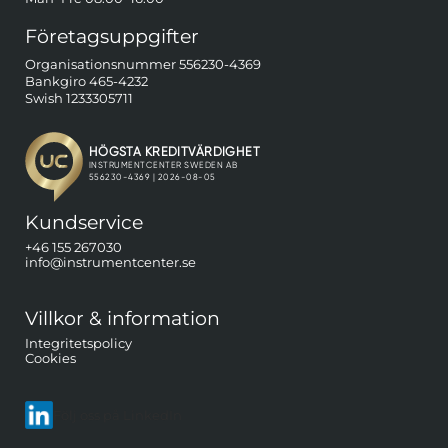
Företagsuppgifter
Organisationsnummer 556230-4369
Bankgiro 465-4232
Swish 1233305711
Kundservice
+46 155 267030
info@instrumentcenter.se
Villkor & information
Integritetspolicy
Cookies
Följ oss på LinkedIn