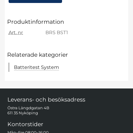
Produktinformation
Art. nr
BRS BST1
Relaterade kategorier
Batteritest System
Sidfot Blandad info och länkar
Leverans- och besöksadress
Östra Längdgatan 4B
611 35 Nyköping
Kontorstider
Mån–Fre 08:00–16:00