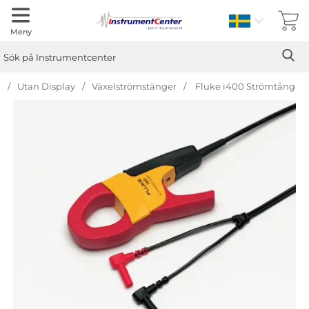
Sverige
Meny
Sök
Ge
Sök på Instrumentcenter
r
Utan Display
Växelströmstänger
Fluke i400 Strömtång
Hoppa
över
Bilder