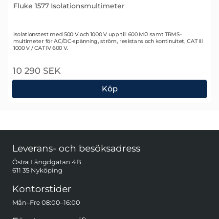
Fluke 1577 Isolationsmultimeter
Art. nr 1073
Isolationstest med 500 V och 1000 V upp till 600 MΩ samt TRMS-
multimeter för AC/DC-spänning, ström, resistans och kontinuitet, CAT III
1000 V / CAT IV 600 V.
10 290 SEK
Köp
Fluke 1577 Isolationsmultimeter
Sidfot Blandad info och länkar
Leverans- och besöksadress
Östra Längdgatan 4B
611 35 Nyköping
Kontorstider
Mån–Fre 08:00–16:00