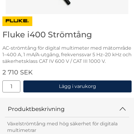
Gå till varumärkessidan för Fluke
Fluke i400 Strömtång
AC-strömtång för digital multimeter med mätområde
1–400 A, 1 mA/A-utgång, frekvenssvar 5 Hz–20 kHz och
säkerhetsklass CAT IV 600 V / CAT III 1000 V.
Handla denna produkt Fluke i400 Strömtång
pris
2 710 SEK
antal
Lägg i varukorg
Produktbeskrivning
Växelströmtång med hög säkerhet för digitala
multimetrar