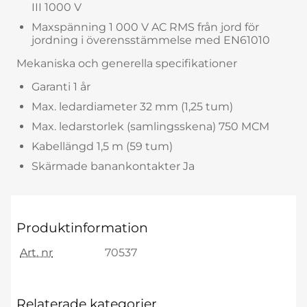
III 1000 V
Maxspänning 1 000 V AC RMS från jord för
jordning i överensstämmelse med EN61010
Mekaniska och generella specifikationer
Garanti 1 år
Max. ledardiameter 32 mm (1,25 tum)
Max. ledarstorlek (samlingsskena) 750 MCM
Kabellängd 1,5 m (59 tum)
Skärmade banankontakter Ja
Produktinformation
Art. nr
70537
Relaterade kategorier