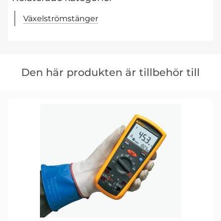
Växelströmstänger
Hoppa
över
Den här produkten är tillbehör till
den
här
produkten
är
tillbehör
till