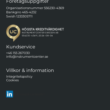
Företagsuppgifter
Organisationsnummer 556230-4369
Bankgiro 465-4232
Swish 1233305711
Kundservice
+46 155 267030
info@instrumentcenter.se
Villkor & information
Integritetspolicy
Cookies
Följ oss på LinkedIn