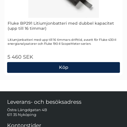
Fluke BP291 Litiumjonbatteri med dubbel kapacitet
(upp till 16 timmar)
Art. nr 1490
Litiumjonbatteri med upp till 16 timmars drifttid, avsett för Fluke 430-II
energianalysatorer och Fluke 190-II ScopeMeter-serien.
5 460 SEK
Köp
Fluke BP291 Litiumjonbatteri med dubbel kapacitet (
Sidfot Blandad info och länkar
Leverans- och besöksadress
Östra Längdgatan 4B
611 35 Nyköping
Kontorstider