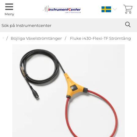
Sverige
Meny
Sök
Ge
Sök på Instrumentcenter
ay
Böjliga Växelströmtänger
Fluke i430-Flexi-TF Strömtång
Hoppa
över
Bilder