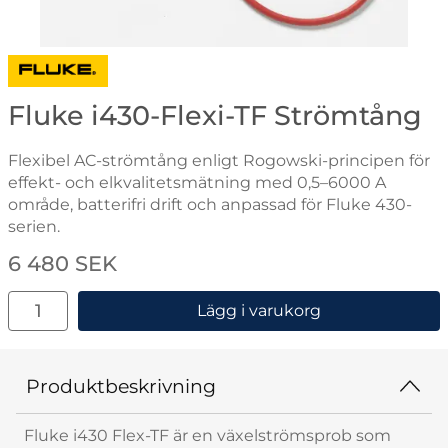
Gå till varumärkessidan för Fluke
Fluke i430-Flexi-TF Strömtång
Flexibel AC-strömtång enligt Rogowski-principen för
effekt- och elkvalitetsmätning med 0,5–6000 A
område, batterifri drift och anpassad för Fluke 430-
serien.
Handla denna produkt Fluke i430-Flexi-TF Strömtång
pris
6 480 SEK
antal
Lägg i varukorg
Produktbeskrivning
Fluke i430 Flex-TF är en växelströmsprob som