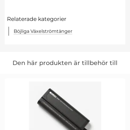
Relaterade kategorier
Böjliga Växelströmtänger
Hoppa
över
Den här produkten är tillbehör till
den
här
produkten
är
tillbehör
till