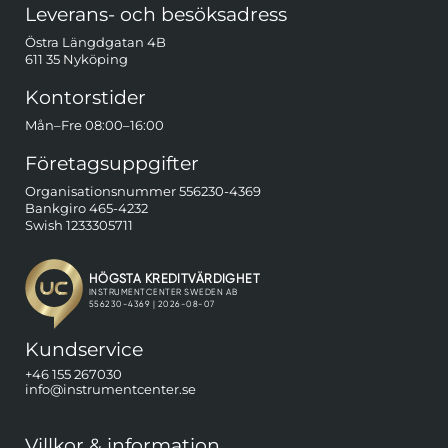
Sidfot Blandad info och länkar
Leverans- och besöksadress
Östra Längdgatan 4B
611 35 Nyköping
Kontorstider
Mån–Fre 08:00–16:00
Företagsuppgifter
Organisationsnummer 556230-4369
Bankgiro 465-4232
Swish 1233305711
Kundservice
+46 155 267030
info@instrumentcenter.se
Villkor & information