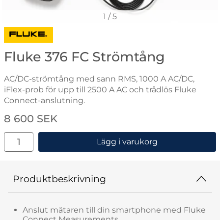
1
/
5
Gå till varumärkessidan för Fluke
Fluke 376 FC Strömtång
AC/DC-strömtång med sann RMS, 1000 A AC/DC,
iFlex-prob för upp till 2500 A AC och trådlös Fluke
Connect-anslutning.
Handla denna produkt Fluke 376 FC Strömtång
pris
8 600 SEK
antal
Lägg i varukorg
Produktbeskrivning
Anslut mätaren till din smartphone med Fluke
Connect Measurements