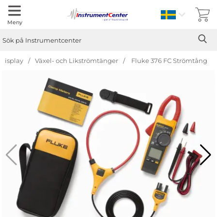
Sverige
Meny
Sök
Ge
Sök på Instrumentcenter
Display
Växel- och Likströmtänger
Fluke 376 FC Strömtång
Hoppa
över
Bilder