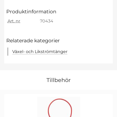
Produktinformation
Art. nr
70434
Relaterade kategorier
Växel- och Likströmtänger
Hoppa
över
Tillbehör
tillbehör