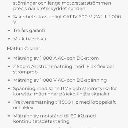
störningar och fånga motorstartströmmen
precis när kretsskyddet ser den
Säkerhetsklass enligt CAT IV 600 V, CAT III 1 000
V
Tre års garanti
Mjuk bärväska
Mätfunktioner
Mätning av 1 000 A AC- och DC-ström
2 500 A AC strömmätning med iFlex flexibel
strömprob
Mätning av 1 000 V AC- och DC-spänning
Spänning med sann RMS och strömstyrka för
korrekta mätningar på icke-linjära signaler
Frekvensmätning till 500 Hz med kroppskäft
och iFlex
Mätning av motstånd till 60 kΩ med
kontinuitetsdetektering