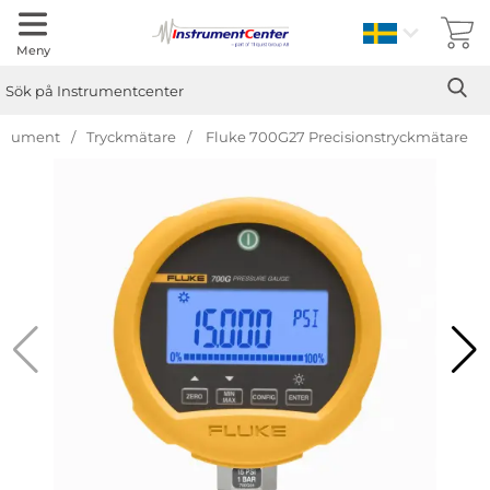
Sverige
Meny
Sök
Ge
Sök på Instrumentcenter
strument
Tryckmätare
Fluke 700G27 Precisionstryckmätare
Hoppa
över
Bilder