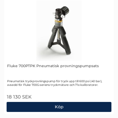
Fluke 700PTPK Pneumatisk provningspumpsats
Art. nr 1494
Pneumatisk tryckprovningspump för tryck upp till 600 psi (40 bar),
avsedd för Fluke 700G-seriens tryckmätare och 71x-kalibratorer.
18 130 SEK
Köp
Fluke 700PTPK Pneumatisk provningspumpsats