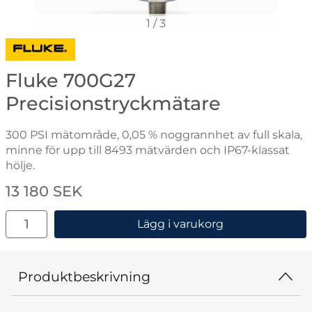
1
/
3
Gå till varumärkessidan för Fluke
Fluke 700G27
Precisionstryckmätare
300 PSI mätområde, 0,05 % noggrannhet av full skala,
minne för upp till 8493 mätvärden och IP67-klassat
hölje.
Handla denna produkt Fluke 700G27 Precisionstryckm
pris
13 180 SEK
antal
Lägg i varukorg
Produktbeskrivning