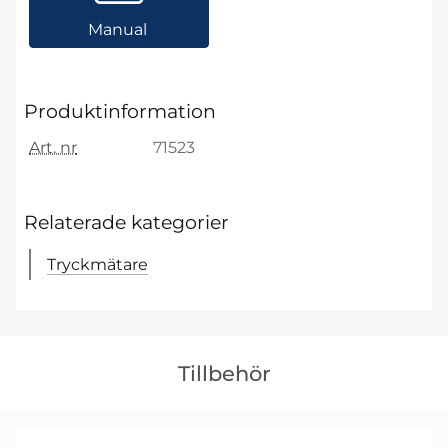
Manual
Produktinformation
Art. nr
71523
Relaterade kategorier
Tryckmätare
Hoppa
över
Tillbehör
tillbehör