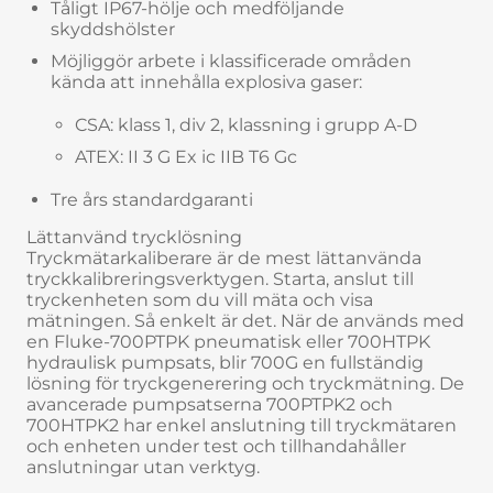
Tåligt IP67-hölje och medföljande
skyddshölster
Möjliggör arbete i klassificerade områden
kända att innehålla explosiva gaser:
CSA: klass 1, div 2, klassning i grupp A-D
ATEX: II 3 G Ex ic IIB T6 Gc
Tre års standardgaranti
Lättanvänd trycklösning
Tryckmätarkaliberare är de mest lättanvända
tryckkalibreringsverktygen. Starta, anslut till
tryckenheten som du vill mäta och visa
mätningen. Så enkelt är det. När de används med
en Fluke-700PTPK pneumatisk eller 700HTPK
hydraulisk pumpsats, blir 700G en fullständig
lösning för tryckgenerering och tryckmätning. De
avancerade pumpsatserna 700PTPK2 och
700HTPK2 har enkel anslutning till tryckmätaren
och enheten under test och tillhandahåller
anslutningar utan verktyg.