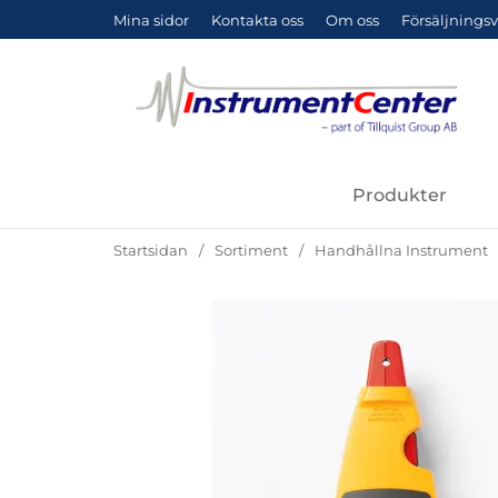
Mina sidor
Kontakta oss
Om oss
Försäljningsv
Produkter
Startsidan
Sortiment
Handhållna Instrument
Hoppa
över
Bilder