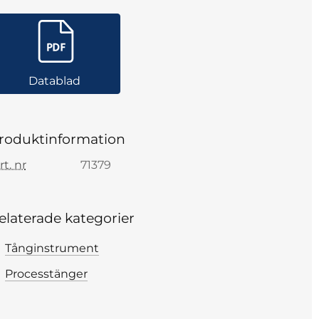
Datablad
roduktinformation
rt. nr
71379
elaterade kategorier
Tånginstrument
Processtänger