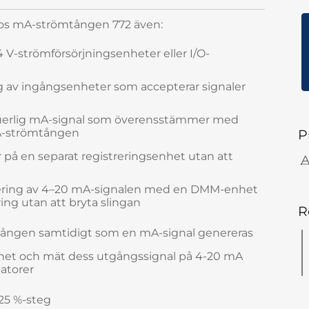
hos mA-strömtången 772 även:
 V-strömförsörjningsenheter eller I/O-
g av ingångsenheter som accepterar signaler
uerlig mA-signal som överensstämmer med
A-strömtången
P
r på en separat registreringsenhet utan att
A
rering av 4–20 mA-signalen med en DMM-enhet
ing utan att bryta slingan
R
ången samtidigt som en mA-signal genereras
 enhet och mät dess utgångssignal på 4-20 mA
latorer
 25 %-steg