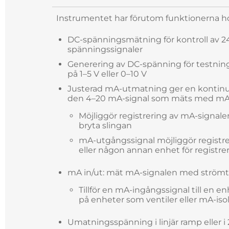
Instrumentet har förutom funktionerna 
DC-spänningsmätning för kontroll av 24
spänningssignaler
Generering av DC-spänning för testnin
på 1–5 V eller 0–10 V
Justerad mA-utmatning ger en kontin
den 4–20 mA-signal som mäts med m
Möjliggör registrering av mA-signale
bryta slingan
mA-utgångssignal möjliggör regist
eller någon annan enhet för registrer
mA in/ut: mät mA-signalen med strömt
Tillför en mA-ingångssignal till en
på enheter som ventiler eller mA-iso
Umatningsspänning i linjär ramp eller i