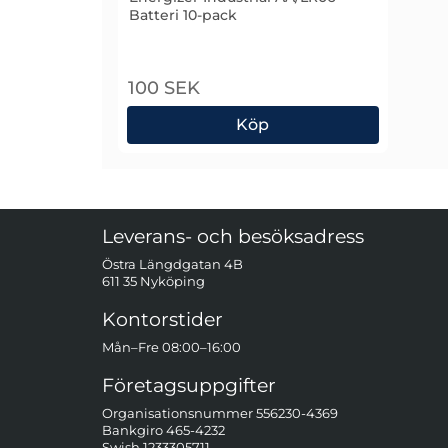
Batteri 10-pack
Art. nr 1590
100 SEK
Köp
Energizer Industrial AA/LR06 Batteri 1
Sidfot Blandad info och länkar
Leverans- och besöksadress
Östra Längdgatan 4B
611 35 Nyköping
Kontorstider
Mån–Fre 08:00–16:00
Företagsuppgifter
Organisationsnummer 556230-4369
Bankgiro 465-4232
Swish 1233305711