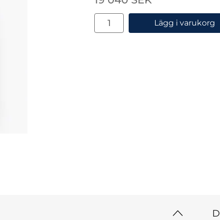
antal
Lägg i varukorg
D