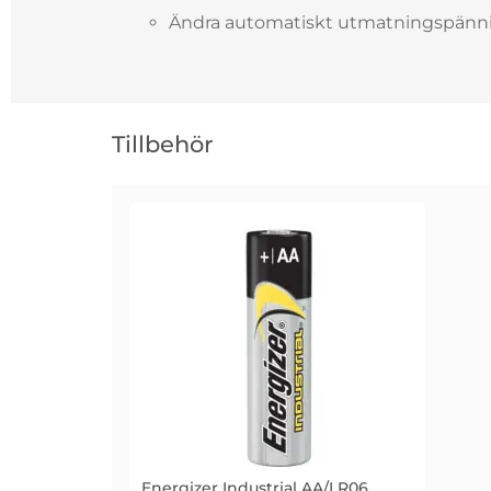
Ändra automatiskt utmatningspännin
Hoppa
över
Tillbehör
tillbehör
Energizer Industrial AA/LR06