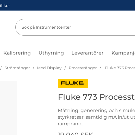
illkor
Sök
Sök på Instru
Kalibrering
Uthyrning
Leverantörer
Kampanj
Strömtänger
Med Display
Processtänger
Fluke 773 Proc
Gå till varumärkessidan för Fluk
Fluke 773 Process
Mätning, generering och simul
styrkretsar, samtidig mA in/ut ut
rampning.
Handla denna produkt Fluke 77
pris
19 040 SEK