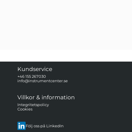
0-pack
Kundservice
+46 155 267030
info@instrumentcenter.se
Villkor & information
Integritetspolicy
Cookies
Följ oss på LinkedIn