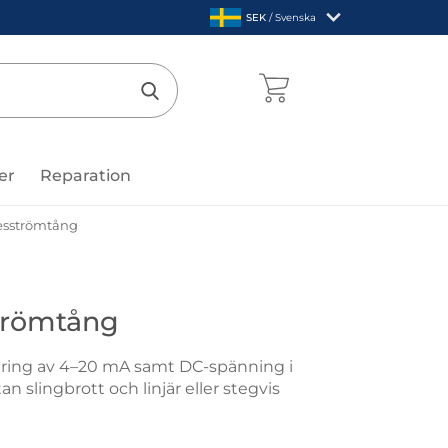
,
SEK
/ Svenska
Sverige
mentcenter
Genomför sökning
er
Reparation
esströmtång
e
trömtång
ering av 4–20 mA samt DC-spänning i
an slingbrott och linjär eller stegvis
3 Procesströmtång