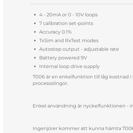
4 - 20mA or 0 - 10V loops
7 calibration set-points
Accuracy 0.1%
TxSim and RxTest modes
Autostep output - adjustable rate
Battery powered 9V
Internal loop drive supply
7006 är en enkelfunktion till låg kostnad i 
processslingor.
Enkel användning är nyckelfunktionen - in
Ingenjörer kommer att kunna hämta 7006: