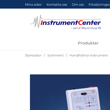
Mina sidor
Kontakta oss
Om oss
Försäljningsv
Produkter
Startsidan
Sortiment
Handhållna Instrument
Hoppa
över
Bilder