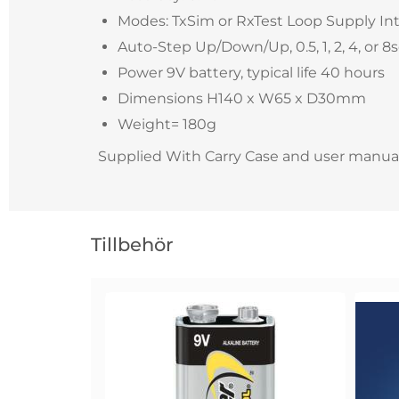
Modes: TxSim or RxTest Loop Supply In
Auto-Step Up/Down/Up, 0.5, 1, 2, 4, or 8
Power 9V battery, typical life 40 hours
Dimensions H140 x W65 x D30mm
Weight= 180g
Supplied With Carry Case and user manua
Hoppa
över
Tillbehör
tillbehör