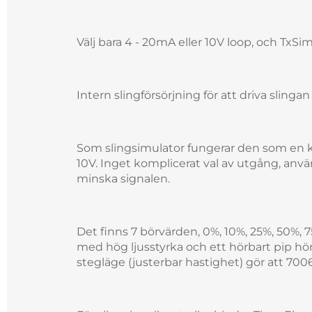
Välj bara 4 - 20mA eller 10V loop, och TxSim
Intern slingförsörjning för att driva slingan
Som slingsimulator fungerar den som en käll
10V. Inget komplicerat val av utgång, anvä
minska signalen.
Det finns 7 börvärden, 0%, 10%, 25%, 50%, 
med hög ljusstyrka och ett hörbart pip hö
stegläge (justerbar hastighet) gör att 70