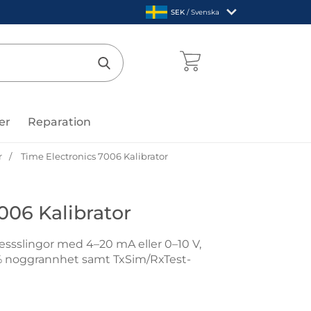
,
SEK
/ Svenska
Sverige
mentcenter
Genomför sökning
er
Reparation
r
Time Electronics 7006 Kalibrator
 Electronics
006 Kalibrator
essslingor med 4–20 mA eller 0–10 V,
1 % noggrannhet samt TxSim/RxTest-
tronics 7006 Kalibrator