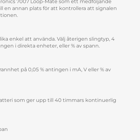
ectronics 7007 Loop-Mate som ett medföljande
l en annan plats för att kontrollera att signalen
ationen.
ika enkel att använda. Välj återigen slingtyp, 4
ningen i direkta enheter, eller % av spann.
nnhet på 0,05 % antingen i mA, V eller % av
tteri som ger upp till 40 timmars kontinuerlig
span