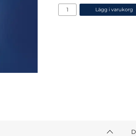
antal
Lägg i varukorg
D