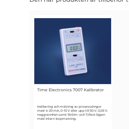
den
här
produkten
är
tillbehör
till
Time Electronics 7007 Kalibrator
Art. nr 1672
Indikering och mätning av processslingor
med 4–20 mA, 0–10 V eller upp till 50 V, 0,05 %
noggrannhet samt RxSim- och TxTest-lägen
med intern loopmatning.