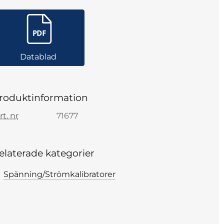
Datablad
roduktinformation
rt. nr
71677
elaterade kategorier
Spänning/Strömkalibratorer