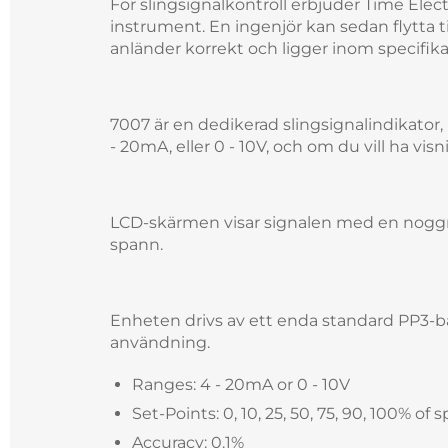
För slingsignalkontroll erbjuder Time El
instrument. En ingenjör kan sedan flytta til
anländer korrekt och ligger inom specifik
7007 är en dedikerad slingsignalindikator, l
- 20mA, eller 0 - 10V, och om du vill ha vis
LCD-skärmen visar signalen med en noggra
spann.
Enheten drivs av ett enda standard PP3-ba
användning.
Ranges: 4 - 20mA or 0 - 10V
Set-Points: 0, 10, 25, 50, 75, 90, 100% of 
Accuracy: 0.1%