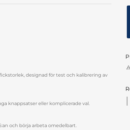
P
A
fickstorlek, designad för test och kalibrering av
R
ga knappsatser eller komplicerade val.
an och börja arbeta omedelbart.