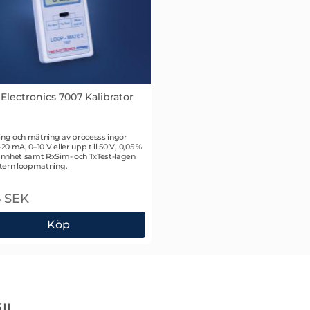
Electronics 7007 Kalibrator
 1672
ing och mätning av processslingor
0 mA, 0–10 V eller upp till 50 V, 0,05 %
nnhet samt RxSim- och TxTest-lägen
tern loopmatning.
5 SEK
Köp
2-pack
Electronics 7007 Kalibrator
ll