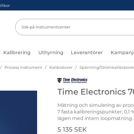
illkor
Sök
Sök på Instru
Kalibrering
Uthyrning
Leverantörer
Kampanj
Process Instrument
Kalibratorer
Spänning/Strömkalibratore
Gå till varumärkessidan för Time
Time Electronics 7
Mätning och simulering av proc
7 fasta kalibreringspunkter, 0,
lägen med intern loopmatning.
Handla denna produkt Time Elec
pris
5 135 SEK