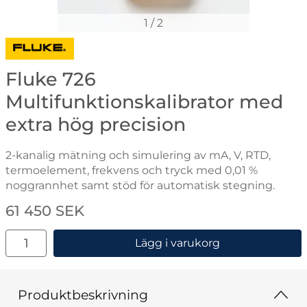
1
/
2
Gå till varumärkessidan för Fluke
Fluke 726
Multifunktionskalibrator med
extra hög precision
2-kanalig mätning och simulering av mA, V, RTD,
termoelement, frekvens och tryck med 0,01 %
noggrannhet samt stöd för automatisk stegning.
Handla denna produkt Fluke 726 Multifunktionskalibra
pris
61 450 SEK
antal
Lägg i varukorg
Produktbeskrivning