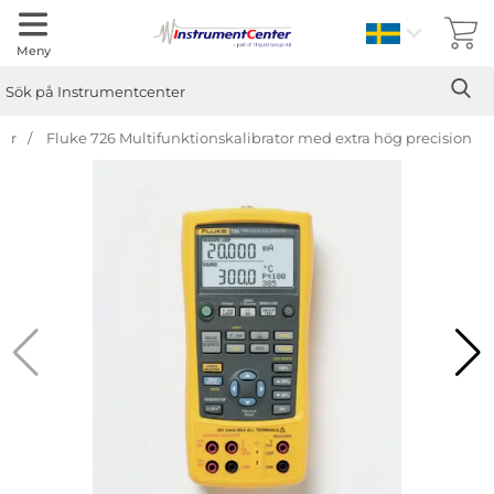
Sverige
Meny
Sök
Ge
Sök på Instrumentcenter
rer
Fluke 726 Multifunktionskalibrator med extra hög precision
Hoppa
över
Bilder