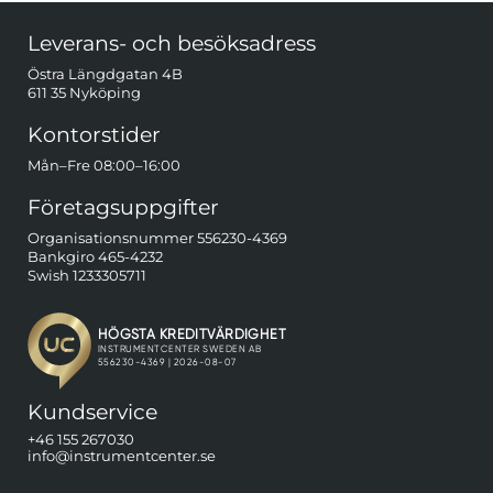
Sidfot Blandad info och länkar
Leverans- och besöksadress
Östra Längdgatan 4B
611 35 Nyköping
Kontorstider
Mån–Fre 08:00–16:00
Företagsuppgifter
Organisationsnummer 556230-4369
Bankgiro 465-4232
Swish 1233305711
Kundservice
+46 155 267030
info@instrumentcenter.se