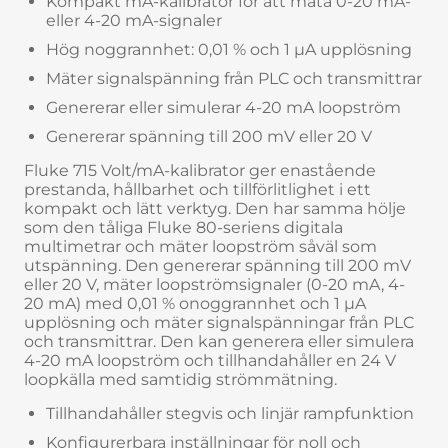
Kompakt mA-kalibrator för att mäta 0-20 mA-
eller 4-20 mA-signaler
Hög noggrannhet: 0,01 % och 1 µA upplösning
Mäter signalspänning från PLC och transmittrar
Genererar eller simulerar 4-20 mA loopström
Genererar spänning till 200 mV eller 20 V
Fluke 715 Volt/mA-kalibrator ger enastående
prestanda, hållbarhet och tillförlitlighet i ett
kompakt och lätt verktyg. Den har samma hölje
som den tåliga Fluke 80-seriens digitala
multimetrar och mäter loopström såväl som
utspänning. Den genererar spänning till 200 mV
eller 20 V, mäter loopströmsignaler (0-20 mA, 4-
20 mA) med 0,01 % onoggrannhet och 1 µA
upplösning och mäter signalspänningar från PLC
och transmittrar. Den kan generera eller simulera
4-20 mA loopström och tillhandahåller en 24 V
loopkälla med samtidig strömmätning.
Tillhandahåller stegvis och linjär rampfunktion
Konfigurerbara inställningar för noll och