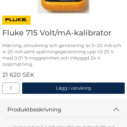
Gå till varumärkessidan för Fluke
Fluke 715 Volt/mA-kalibrator
Mätning, simulering och generering av 0–20 mA och
4–20 mA samt spänningsgenerering upp till 20 V
med 0,01 % noggrannhet och inbyggd 24 V
loopmatning.
Handla denna produkt Fluke 715 Volt/mA-kalibrator
pris
21 620 SEK
antal
Lägg i varukorg
Produktbeskrivning