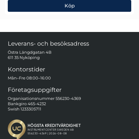
Köp
Energizer Industrial 6LR61, 9V Batteri 12-pack
Sidfot Blandad info och länkar
Leverans- och besöksadress
Östra Längdgatan 4B
611 35 Nyköping
Kontorstider
Mån–Fre 08:00–16:00
Företagsuppgifter
Organisationsnummer 556230-4369
Bankgiro 465-4232
Swish 1233305711