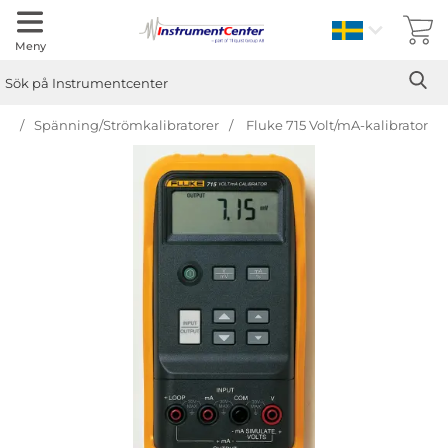
Sverige
Meny
Sök
Ge
Sök på Instrumentcenter
er
Spänning/Strömkalibratorer
Fluke 715 Volt/mA-kalibrator
Hoppa
över
Bilder