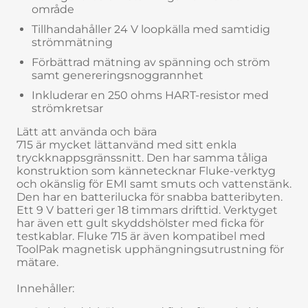
område
Tillhandahåller 24 V loopkälla med samtidig
strömmätning
Förbättrad mätning av spänning och ström
samt genereringsnoggrannhet
Inkluderar en 250 ohms HART-resistor med
strömkretsar
Lätt att använda och bära
715 är mycket lättanvänd med sitt enkla
tryckknappsgränssnitt. Den har samma tåliga
konstruktion som kännetecknar Fluke-verktyg
och okänslig för EMI samt smuts och vattenstänk.
Den har en batterilucka för snabba batteribyten.
Ett 9 V batteri ger 18 timmars drifttid. Verktyget
har även ett gult skyddshölster med ficka för
testkablar. Fluke 715 är även kompatibel med
ToolPak magnetisk upphängningsutrustning för
mätare.
Innehåller: