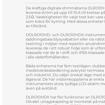
De kraftiga digitala ohmmätarna DLRO10
leverera ström på upp till 10 A till kretsar på
2,5 Ω. Varaktigheten för varje test kan vara
som krävs för kylning. Med dessa enheter 
av tillstånd.
DDLRO10HD- och DLRO10HDX-instrumenten 
laddningsbara blysyrabatteri eller via nät
testning i miljöer med repetitiv användni
levereras de i ett robust hölje som är utf
klassade när de är i drift och IP65-klassade 
i alla väderförhållanden.
Båda enheterna har fem testlägen: dubbel
medelvärdesberäkning avbryter termiska EM
och induktivt. Du väljer önskat läge med 
lägesval. De här vridomkopplarna är enkl
instrumentets stora, tydliga LCD-skärm m
även på avstånd.
DLRO10HDX har fler funktioner än DLRO10H
tillvalet uttagskapsling är monterat på i