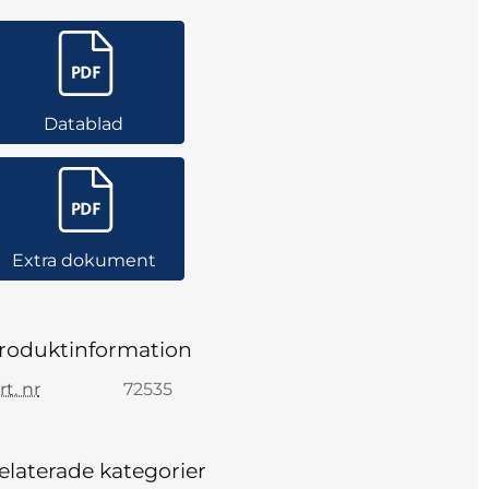
Datablad
Extra dokument
roduktinformation
rt. nr
72535
elaterade kategorier