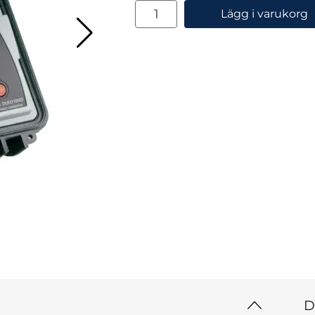
antal
Lägg i varukorg
D