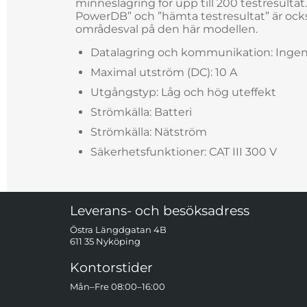
minneslagring för upp till 200 testresultat
PowerDB” och ”hämta testresultat” är ocks
områdesval på den här modellen.
Datalagring och kommunikation: Inge
Maximal utström (DC): 10 A
Utgångstyp: Låg och hög uteffekt
Strömkälla: Batteri
Strömkälla: Nätström
Säkerhetsfunktioner: CAT III 300 V
Sidfot Blandad info och länkar
Leverans- och besöksadress
Östra Längdgatan 4B
611 35 Nyköping
Kontorstider
Mån–Fre 08:00–16:00