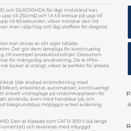
HD och DLRO10HDX för lågt motstånd kan
 upp till 250 mΩ och 1 A till kretsar på upp till
 upp till 60 sekunder, vilket minskar den tid
kan man välja hög och låg uteffekt för diagnos
kan drivas av sitt eget tätade,
ström. Det gör dem lämpliga för kontinuerlig
ng, till exempel produktionslinjer. Dessutom
ormat för mångsidig användning. De är IP54-
när locket är stängt, vilket är perfekt för arbete
riktat (där ändrad strömriktning med
K:er), enkelriktat, automatiskt, kontinuerligt
P
ett enkelt vridreglage på vridomkopplaren för
a att använda, även med handskar på, och
A
ed bakgrundsljus möjliggör enkel avläsning
D. Den är klassad som CAT III 300 V (så länge
R
nstrumentet) och levereras med inbyggd