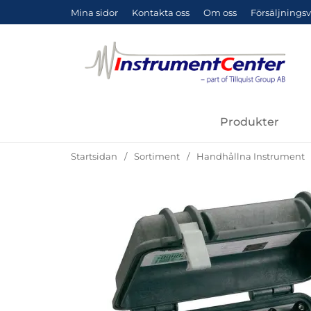
Mina sidor
Kontakta oss
Om oss
Försäljningsv
Produkter
Startsidan
Sortiment
Handhållna Instrument
Hoppa
över
Bilder