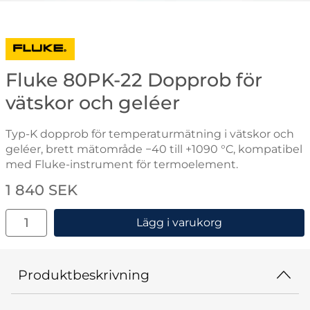
Gå till varumärkessidan för Fluke
Fluke 80PK-22 Dopprob för
vätskor och geléer
Typ-K dopprob för temperaturmätning i vätskor och
geléer, brett mätområde −40 till +1090 °C, kompatibel
med Fluke-instrument för termoelement.
Handla denna produkt Fluke 80PK-22 Dopprob för väts
pris
1 840 SEK
antal
Lägg i varukorg
Produktbeskrivning