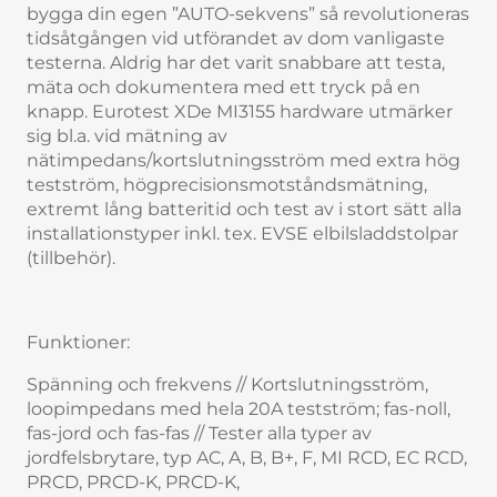
bygga din egen ”AUTO-sekvens” så revolutioneras
tidsåtgången vid utförandet av dom vanligaste
testerna. Aldrig har det varit snabbare att testa,
mäta och dokumentera med ett tryck på en
knapp. Eurotest XDe MI3155 hardware utmärker
sig bl.a. vid mätning av
nätimpedans/kortslutningsström med extra hög
testström, högprecisionsmotståndsmätning,
extremt lång batteritid och test av i stort sätt alla
installationstyper inkl. tex. EVSE elbilsladdstolpar
(tillbehör).
Funktioner:
Spänning och frekvens // Kortslutningsström,
loopimpedans med hela 20A testström; fas-noll,
fas-jord och fas-fas // Tester alla typer av
jordfelsbrytare, typ AC, A, B, B+, F, MI RCD, EC RCD,
PRCD, PRCD-K, PRCD-K,