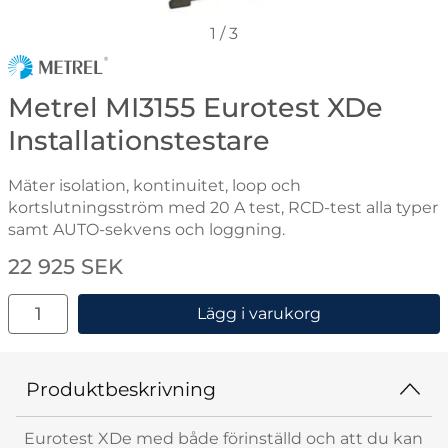
1
/
3
Gå till varumärkessidan för Metrel
Metrel MI3155 Eurotest XDe
Installationstestare
Mäter isolation, kontinuitet, loop och
kortslutningsström med 20 A test, RCD-test alla typer
samt AUTO-sekvens och loggning.
Handla denna produkt Metrel MI3155 Eurotest XDe Inst
pris
22 925 SEK
antal
Lägg i varukorg
Produktbeskrivning
Eurotest XDe med både förinställd och att du kan