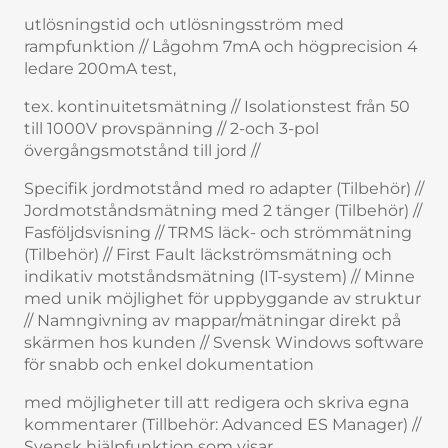
utlösningstid och utlösningsström med
rampfunktion // Lågohm 7mA och högprecision 4
ledare 200mA test,
tex. kontinuitetsmätning // Isolationstest från 50
till 1000V provspänning // 2-och 3-pol
övergångsmotstånd till jord //
Specifik jordmotstånd med ro adapter (Tilbehör) //
Jordmotståndsmätning med 2 tänger (Tilbehör) //
Fasföljdsvisning // TRMS läck- och strömmätning
(Tilbehör) // First Fault läckströmsmätning och
indikativ motståndsmätning (IT-system) // Minne
med unik möjlighet för uppbyggande av struktur
// Namngivning av mappar/mätningar direkt på
skärmen hos kunden // Svensk Windows software
för snabb och enkel dokumentation
med möjligheter till att redigera och skriva egna
kommentarer (Tillbehör: Advanced ES Manager) //
Svensk hjälpfunktion som visar