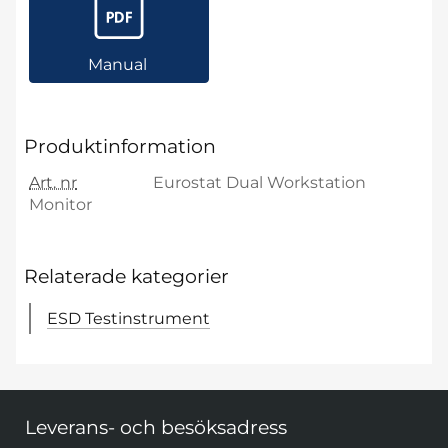
Manual
Produktinformation
Art. nr
Eurostat Dual Workstation
Monitor
Relaterade kategorier
ESD Testinstrument
Sidfot Blandad info och länkar
Leverans- och besöksadress