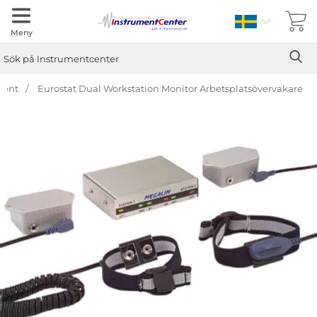
Sverige
Meny
Sök
Ge
Sök på Instrumentcenter
ment
Eurostat Dual Workstation Monitor Arbetsplatsövervakare
Hoppa
över
Bilder