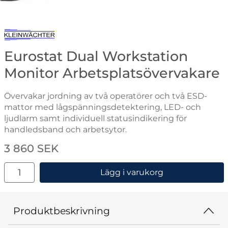
Gå till varumärkessidan för Kleinwächter
Eurostat Dual Workstation
Monitor Arbetsplatsövervakare
Övervakar jordning av två operatörer och två ESD-
mattor med lågspänningsdetektering, LED- och
ljudlarm samt individuell statusindikering för
handledsband och arbetsytor.
Handla denna produkt Eurostat Dual Workstation Moni
pris
3 860 SEK
antal
Lägg i varukorg
Produktbeskrivning