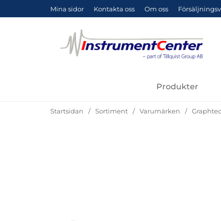
Mina sidor
Kontakta oss
Om oss
Försäljningsv
Produkter
Startsidan
Sortiment
Varumärken
Graphte
Hoppa
över
Bilder