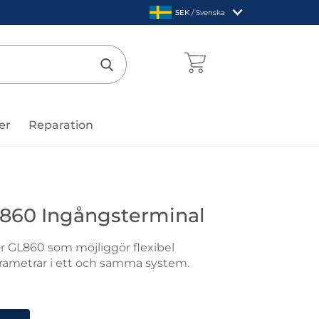
,
SEK
/ Svenska
Sverige
mentcenter
Genomför sökning
er
Reparation
phtec
L860 Ingångsterminal
r GL860 som möjliggör flexibel
arametrar i ett och samma system.
c B-563 GL860 Ingångsterminal