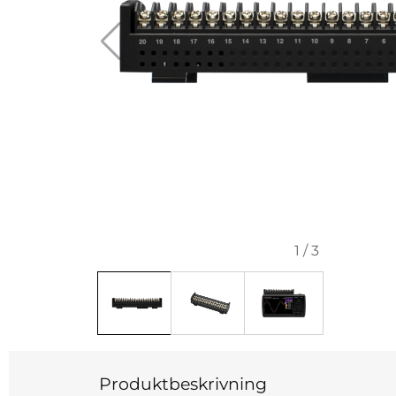
1
/
3
Produktbeskrivning