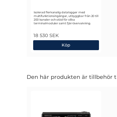
Art. nr 2743
Isolerad flerkanalig datalogger med
multifunktionsingångar, utbyggbar från 20 till
200 kanaler och stöd för olika
terminalmoduler samt fjärrövervakning.
18 530 SEK
Köp
Graphtec GL860 Datalogger
Hoppa
över
Den här produkten är tillbehör ti
den
här
produkten
är
tillbehör
till