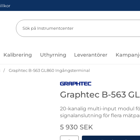
illkor
Sök
Sök på Instru
Kalibrering
Uthyrning
Leverantörer
Kampanj
c
Graphtec B-563 GL860 Ingångsterminal
Gå till varumärkessidan för Gra
Graphtec B-563 G
20-kanalig multi-input modul fö
signalanslutning för flera mätp
Handla denna produkt Graphte
pris
5 930 SEK
antal