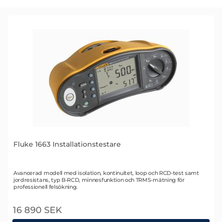
här
produkten
är
tillbehör
till
Fluke 1663 Installationstestare
Art. nr 1935
Avancerad modell med isolation, kontinuitet, loop och RCD-test samt
jordresistans, typ B-RCD, minnesfunktion och TRMS-mätning för
professionell felsökning.
16 890 SEK