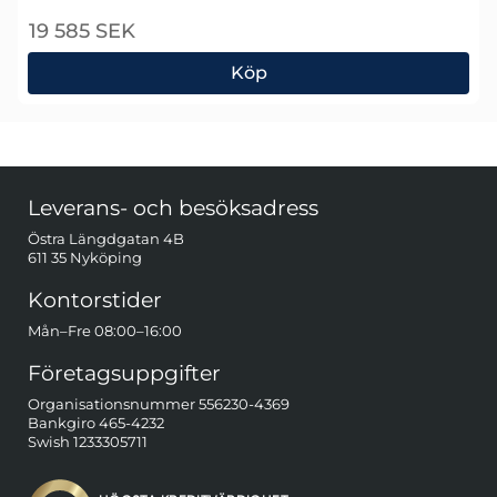
19 585 SEK
Köp
Metrel MI3152 Eurotest XC Installationstestare
Sidfot Blandad info och länkar
Leverans- och besöksadress
Östra Längdgatan 4B
611 35 Nyköping
Kontorstider
Mån–Fre 08:00–16:00
Företagsuppgifter
Organisationsnummer 556230-4369
Bankgiro 465-4232
Swish 1233305711