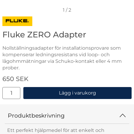
1
/
2
Gå till varumärkessidan för Fluke
Fluke ZERO Adapter
Nollställningsadapter för installationsprovare som
kompenserar ledningsresistans vid loop- och
lågohmmätningar via Schuko-kontakt eller 4 mm
prober.
Handla denna produkt Fluke ZERO Adapter
pris
650 SEK
antal
Lägg i varukorg
Produktbeskrivning
Ett perfekt hjälpmedel för att enkelt och