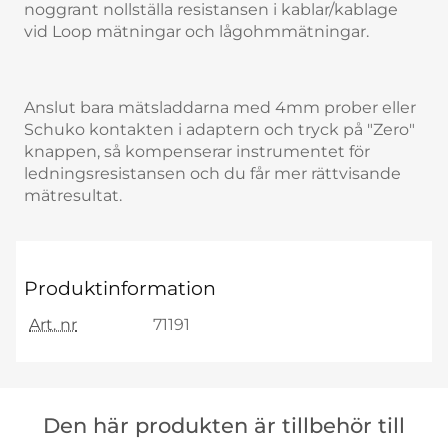
noggrant nollställa resistansen i kablar/kablage
vid Loop mätningar och lågohmmätningar.
Anslut bara mätsladdarna med 4mm prober eller
Schuko kontakten i adaptern och tryck på "Zero"
knappen, så kompenserar instrumentet för
ledningsresistansen och du får mer rättvisande
mätresultat.
Produktinformation
Art. nr
71191
Hoppa
över
Den här produkten är tillbehör till
den