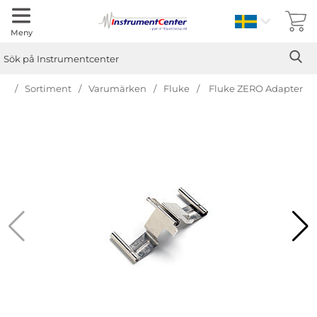
Sverige
Meny
Sök
Ge
Sök på Instrumentcenter
an
Sortiment
Varumärken
Fluke
Fluke ZERO Adapter
Hoppa
över
Bilder