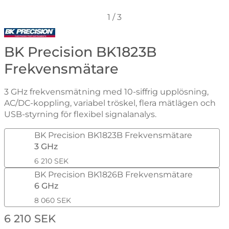
1
/
3
Gå till varumärkessidan för BK Precision
BK Precision BK1823B
Frekvensmätare
3 GHz frekvensmätning med 10-siffrig upplösning,
AC/DC-koppling, variabel tröskel, flera mätlägen och
USB-styrning för flexibel signalanalys.
Handla denna produkt BK Precision BK1823B Frekven
BK Precision BK1823B Frekvensmätare
3 GHz
6 210 SEK
BK Precision BK1826B Frekvensmätare
6 GHz
8 060 SEK
pris
6 210 SEK