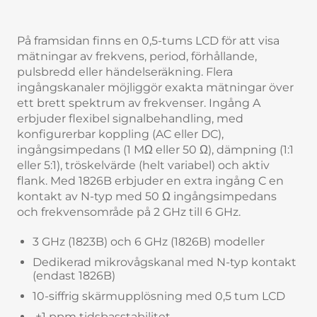
På framsidan finns en 0,5-tums LCD för att visa
mätningar av frekvens, period, förhållande,
pulsbredd eller händelseräkning. Flera
ingångskanaler möjliggör exakta mätningar över
ett brett spektrum av frekvenser. Ingång A
erbjuder flexibel signalbehandling, med
konfigurerbar koppling (AC eller DC),
ingångsimpedans (1 MΩ eller 50 Ω), dämpning (1:1
eller 5:1), tröskelvärde (helt variabel) och aktiv
flank. Med 1826B erbjuder en extra ingång C en
kontakt av N-typ med 50 Ω ingångsimpedans
och frekvensområde på 2 GHz till 6 GHz.
3 GHz (1823B) och 6 GHz (1826B) modeller
Dedikerad mikrovågskanal med N-typ kontakt
(endast 1826B)
10-siffrig skärmupplösning med 0,5 tum LCD
±1 ppm tidsbasstabilitet