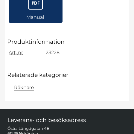
Manual
Produktinformation
Art. nr
23228
Relaterade kategorier
Räknare
Sidfot Blandad info och länkar
Leverans- och besöksadress
Östra Längdgatan 4B
611 35 Nyköping