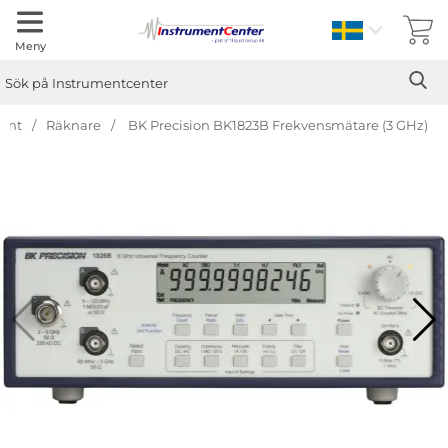
Sverige
Meny
Sök
Ge
Sök på Instrumentcenter
ent
Räknare
BK Precision BK1823B Frekvensmätare (3 GHz)
Hoppa
över
Bilder