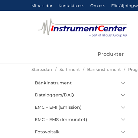
Mina sidor
Kontakta oss
Om oss
Försäljningsv
Produkter
Startsidan
Sortiment
Bänkinstrument
Prog
Hoppa
Bänkinstrument
Underkategorier
Sortiment
till
produkter
Bänkmultimetrar
Dataloggers/DAQ
Dekader
Effekt/Energi
EMC – EMI (Emission)
Induktansdekader
Effektmätare/Effektanalysatorer
Spänning V/mV
Antenner
EMC – EMS (Immunitet)
Kapacitansdekader
Elsäkerhetsprovare
Ström A/mA
LISN / ISN
EMC Coupling/Decoupling Networks
Fotovoltaik
Resistansdekader
Förstärkare/Filter
(CDN)
Temperatur