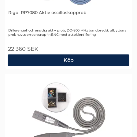
Rigol RP7080 Aktiv oscilloskopprob
Art. nr 1706
Differentiell och ensidig aktiv prob, DC–800 MHz bandbredd, utbytbara
probhuvuden och snap-in BNC med autoidentifiering.
22 360 SEK
Köp
Rigol RP7080 Aktiv oscilloskopprob