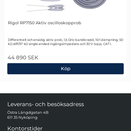
Rigol RP7150 Aktiv oscilloskopprob
Art. nr 1447
Differentiell och ensidig aktiv prob, 1,5 GHz bandbredd, 10:1 dämpning, 50
kΩ diff/37 kΩ single-ended ingångsimpedans och 30 V topp, CAT I.
44 890 SEK
Köp
Rigol RP7150 Aktiv oscilloskopprob
Sidfot Blandad info och länkar
Leverans- och besöksadress
Östra Längdgatan 4B
611 35 Nyköping
Kontorstider