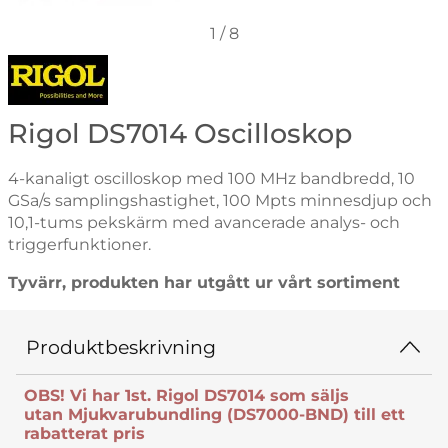
1
/
8
Gå till varumärkessidan för Rigol
Rigol DS7014 Oscilloskop
4-kanaligt oscilloskop med 100 MHz bandbredd, 10
GSa/s samplingshastighet, 100 Mpts minnesdjup och
10,1-tums pekskärm med avancerade analys- och
triggerfunktioner.
Tyvärr, produkten har utgått ur vårt sortiment
Produktbeskrivning
OBS! Vi har 1st. Rigol DS7014 som säljs
utan Mjukvarubundling (DS7000-BND) till ett
rabatterat pris