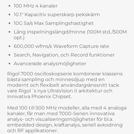
100 MHz 4 kanaler
10.1" Kapacitiv superskarp pekskärm
10G Sa/s Max Samplingshastighet
Lång inspelningslängd/minne (100M std./500M
opt.)
600,000 wfms/s Waveform Capture rate
Search, Navigation, och Record funktioner
Avancerade analysmöjligheter
Rigol 7000 oscilloskopserie kombinerar klassens
bästa sampling och minnesdjup med en
modernt och flexibelt användargränssnitt tack
vare Rigol´s nya UltraVision II arkitektur och
innivativa Phoenix Chipset.
Med 100 till 500 MHz modeller, alla med 4 analoga
kanaler, får man med 7000-Serien innovativa
analys- och visualiseringsmöjligheter för bl.a.
embedded design, kraftanalys, seriell avkodning
och RF applikationer.