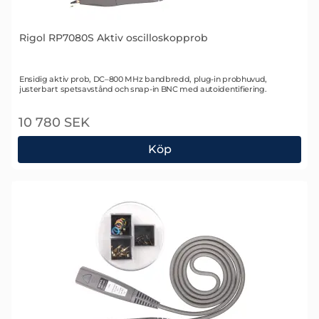
Rigol RP7080S Aktiv oscilloskopprob
Art. nr 1705
Ensidig aktiv prob, DC–800 MHz bandbredd, plug-in probhuvud,
justerbart spetsavstånd och snap-in BNC med autoidentifiering.
10 780 SEK
Köp
Rigol RP7080S Aktiv oscilloskopprob