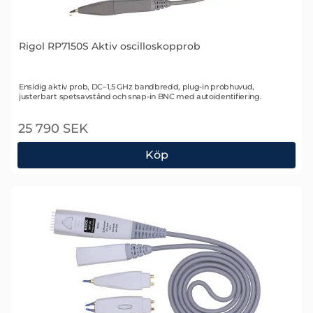
Rigol RP7150S Aktiv oscilloskopprob
Art. nr 1704
Ensidig aktiv prob, DC–1,5 GHz bandbredd, plug-in probhuvud,
justerbart spetsavstånd och snap-in BNC med autoidentifiering.
25 790 SEK
Köp
Rigol RP7150S Aktiv oscilloskopprob