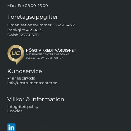
Mån–Fre 08:00–16:00
Företagsuppgifter
Organisationsnummer 556230-4369
Bankgiro 465-4232
Swish 1233305711
Kundservice
+46 155 267030
info@instrumentcenter.se
Villkor & information
Integritetspolicy
Cookies
Följ oss på LinkedIn