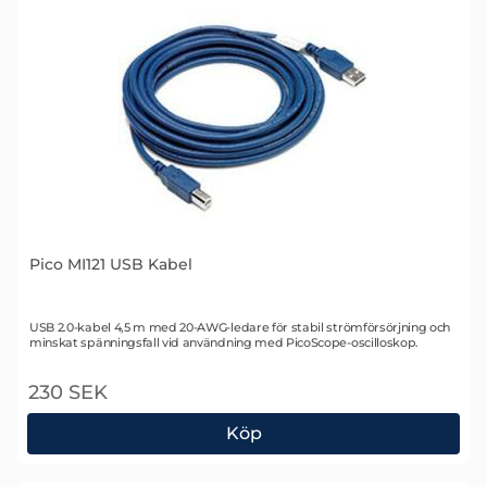
Pico MI121 USB Kabel
Art. nr 1958
USB 2.0-kabel 4,5 m med 20-AWG-ledare för stabil strömförsörjning och
minskat spänningsfall vid användning med PicoScope-oscilloskop.
230 SEK
Köp
Pico MI121 USB Kabel