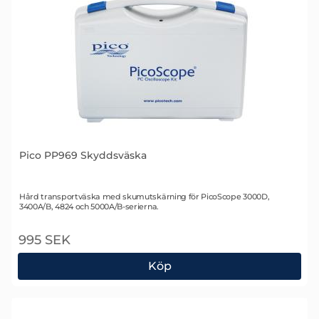
Pico PP969 Skyddsväska
Art. nr 1956
Hård transportväska med skumutskärning för PicoScope 3000D,
3400A/B, 4824 och 5000A/B-serierna.
995 SEK
Köp
Pico PP969 Skyddsväska