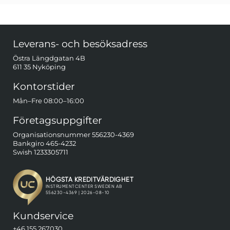
Sidfot Blandad info och länkar
Leverans- och besöksadress
Östra Längdgatan 4B
611 35 Nyköping
Kontorstider
Mån–Fre 08:00–16:00
Företagsuppgifter
Organisationsnummer 556230-4369
Bankgiro 465-4232
Swish 1233305711
Kundservice
+46 155 267030