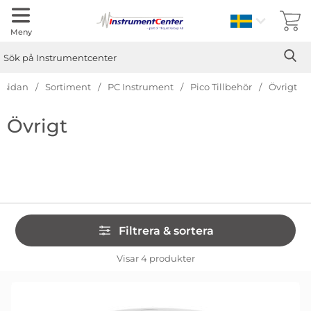
Sverige
Meny
Sök
Ge
Sök på Instrumentcenter
rtsidan
Sortiment
PC Instrument
Pico Tillbehör
Övrigt
Hoppa
Övrigt
till
produkter
Hoppa
Filtrera & sortera
över
filtersektionen
Filtrera & sortera
Visar
4
produkter
produktlista