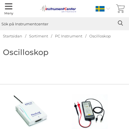
Sverige
Meny
Sök
Ge
Sök på Instrumentcenter
Startsidan
Sortiment
PC Instrument
Oscilloskop
Hoppa
Oscilloskop
till
produkter
Underkategorier