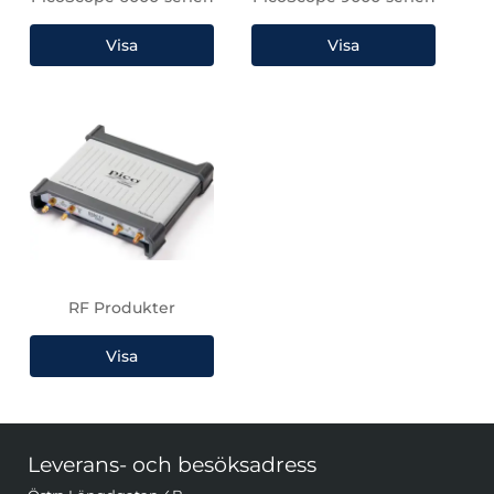
RF Produkter
Sidfot Blandad info och länkar
Leverans- och besöksadress