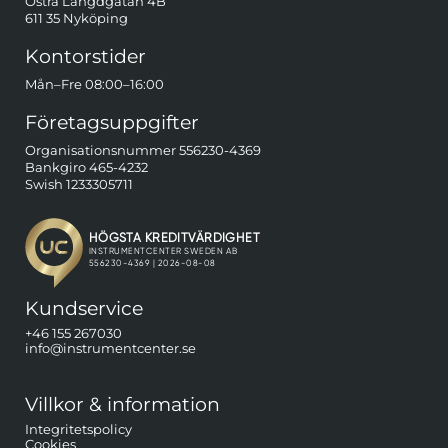
Östra Längdgatan 4B
611 35 Nyköping
Kontorstider
Mån–Fre 08:00–16:00
Företagsuppgifter
Organisationsnummer 556230-4369
Bankgiro 465-4232
Swish 1233305711
Kundservice
+46 155 267030
info@instrumentcenter.se
Villkor & information
Integritetspolicy
Cookies