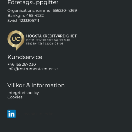
Företagsuppgifter
Organisationsnummer 556230-4369
Bankgiro 465-4232
Swish 1233305711
Kundservice
+46 155 267030
info@instrumentcenter.se
Villkor & information
Integritetspolicy
Cookies
Följ oss på LinkedIn