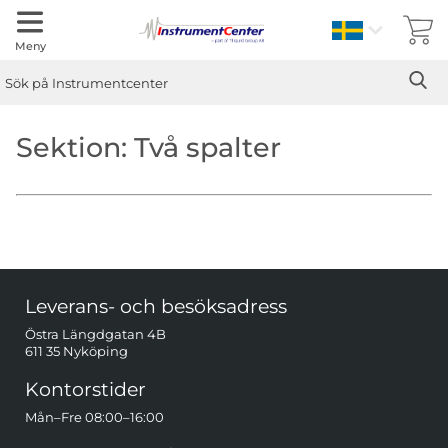
Sverige
Meny
Sök
Ge
Sök på Instrumentcenter
Sektion: Två spalter
Sidfot Blandad info och länkar
Leverans- och besöksadress
Östra Längdgatan 4B
611 35 Nyköping
Kontorstider
Mån–Fre 08:00–16:00