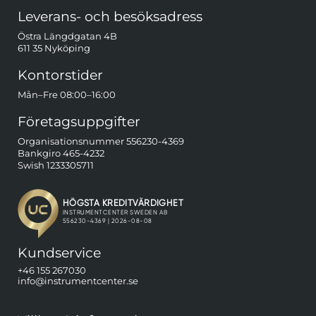
Sidfot Blandad info och länkar
Leverans- och besöksadress
Östra Längdgatan 4B
611 35 Nyköping
Kontorstider
Mån–Fre 08:00–16:00
Företagsuppgifter
Organisationsnummer 556230-4369
Bankgiro 465-4232
Swish 1233305711
Kundservice
+46 155 267030
info@instrumentcenter.se