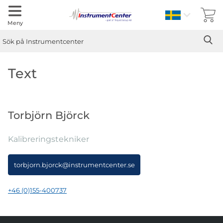
Sverige
Meny
Sök
Ge
Sök på Instrumentcenter
Text
Torbjörn Björck
Kalibreringstekniker
torbjorn.bjorck@instrumentcenter.se
+46 (0)155-400737