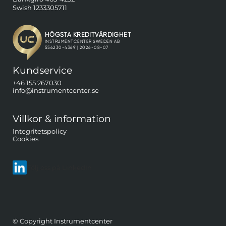
Swish 1233305711
Kundservice
+46 155 267030
info@instrumentcenter.se
Villkor & information
Integritetspolicy
Cookies
Följ oss på LinkedIn
© Copyright Instrumentcenter