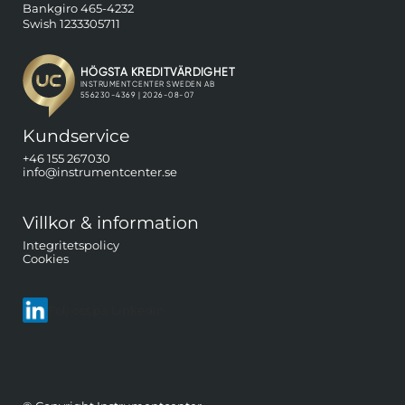
Bankgiro 465-4232
Swish 1233305711
Kundservice
+46 155 267030
info@instrumentcenter.se
Villkor & information
Integritetspolicy
Cookies
Följ oss på LinkedIn