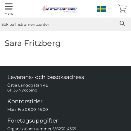
Sverige
Meny
Sök
Ge
Sök på Instrumentcenter
Sara Fritzberg
Sidfot Blandad info och länkar
Leverans- och besöksadress
Östra Längdgatan 4B
611 35 Nyköping
Kontorstider
Mån–Fre 08:00–16:00
Företagsuppgifter
Organisationsnummer 556230-4369