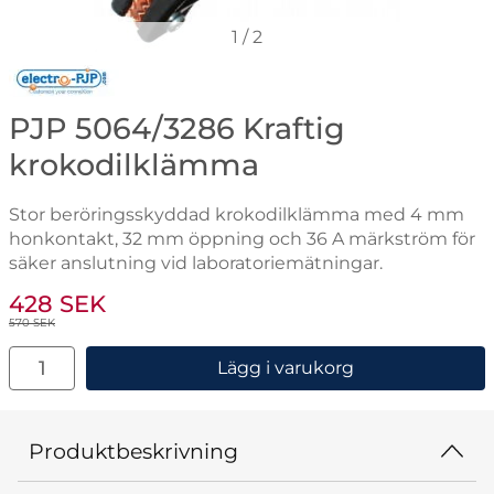
1
/
2
Gå till varumärkessidan för Electro-PJP
PJP 5064/3286 Kraftig
krokodilklämma
Stor beröringsskyddad krokodilklämma med 4 mm
honkontakt, 32 mm öppning och 36 A märkström för
säker anslutning vid laboratoriemätningar.
Handla denna produkt PJP 5064/3286 Kraftig krokodi
rea pris
428 SEK
tidigare pris
570 SEK
antal
Lägg i varukorg
Produktbeskrivning