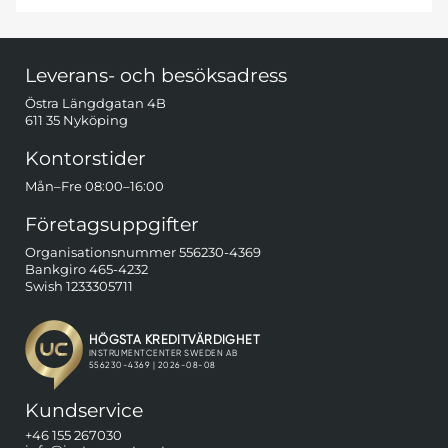
Sidfot Blandad info och länkar
Leverans- och besöksadress
Östra Längdgatan 4B
611 35 Nyköping
Kontorstider
Mån–Fre 08:00–16:00
Företagsuppgifter
Organisationsnummer 556230-4369
Bankgiro 465-4232
Swish 1233305711
Kundservice
+46 155 267030