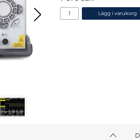
antal
Lägg i varukorg
D