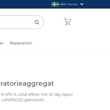
,
SEK
/ Svenska
Sverige
mentcenter
Genomför sökning
er
Reparation
ratorieaggregat
8 V/10 A, total effekt 140 W, låg rippel
h LAN/RS232-gränssnitt.
821A Laboratorieaggregat