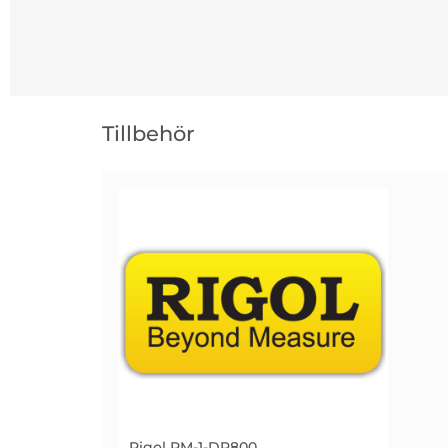
Hoppa
över
Tillbehör
tillbehör
Rigol RM-1-DP800