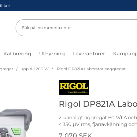
illkor
Sök
Sök på Instru
Kalibrering
Uthyrning
Leverantörer
Kampanj
gregat
upp till 200 W
Rigol DP821A Laboratorieaggregat
Gå till varumärkessidan för Rigol
Rigol DP821A Labo
2-kanaligt aggregat 60 V/1 A och 
< 350 µV rms, fjärravkänning oc
Handla denna produkt Rigol DP
pris
7 070 SEK