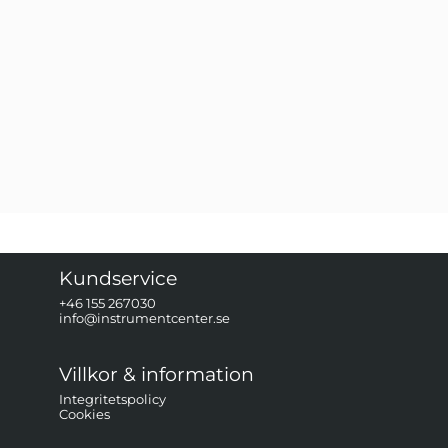
Kundservice
+46 155 267030
info@instrumentcenter.se
Villkor & information
Integritetspolicy
Cookies