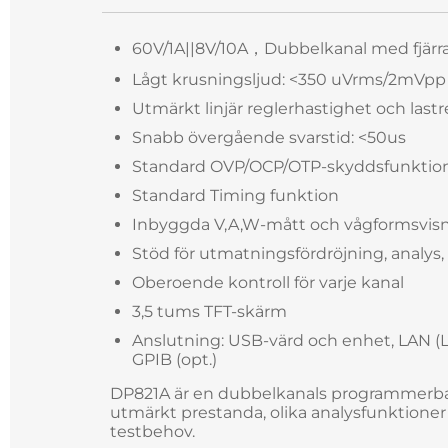
60V/1A||8V/10A，Dubbelkanal med fjärr
Lågt krusningsljud: <350 uVrms/2mVpp
Utmärkt linjär reglerhastighet och last
Snabb övergående svarstid: <50us
Standard OVP/OCP/OTP-skyddsfunktio
Standard Timing funktion
Inbyggda V,A,W-mått och vågformsvis
Stöd för utmatningsfördröjning, analys, 
Oberoende kontroll för varje kanal
3,5 tums TFT-skärm
Anslutning: USB-värd och enhet, LAN (LX
GPIB (opt.)
DP821A är en dubbelkanals programmerbar
utmärkt prestanda, olika analysfunktioner
testbehov.