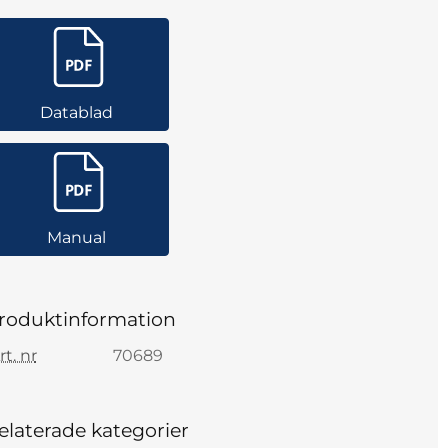
Datablad
Manual
roduktinformation
rt. nr
70689
elaterade kategorier