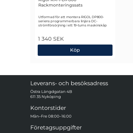
Rackmonteringssats
Art. nr 2574
Utformad för att montera RIGOL DP800-
seriens programmerbara linjära DC-
strömförsörjning i ett 19-tums maskinskåp
1 340 SEK
Köp
Rigol RM-1-DP800 Rackmonteringssats
Sidfot Blandad info och länkar
Leverans- och besöksadress
Östra Längdgatan 4B
611 35 Nyköping
Kontorstider
Mån–Fre 08:00–16:00
Företagsuppgifter