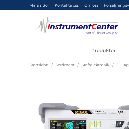
Mina sidor
Kontakta oss
Om oss
Försäljningsv
Produkter
Startsidan
Sortiment
Kraftelektronik
DC-Ag
Hoppa
över
Bilder