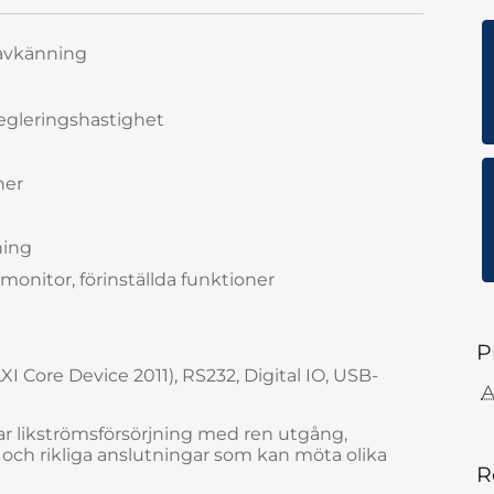
avkänning
regleringshastighet
ner
ning
monitor, förinställda funktioner
P
I Core Device 2011), RS232, Digital IO, USB-
A
 likströmsförsörjning med ren utgång,
 och rikliga anslutningar som kan möta olika
R