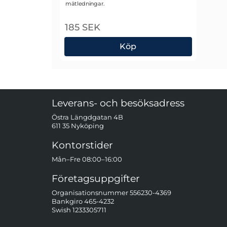
mätledningar.
185 SEK
Köp
PJP 7043 BNC Till Banankontakt Adapt
Sidfot Blandad info och länkar
Leverans- och besöksadress
Östra Längdgatan 4B
611 35 Nyköping
Kontorstider
Mån–Fre 08:00–16:00
Företagsuppgifter
Organisationsnummer 556230-4369
Bankgiro 465-4232
Swish 1233305711