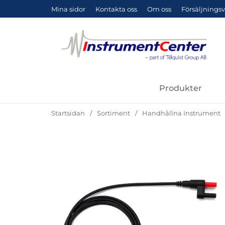
Mina sidor
Kontakta oss
Om oss
Försäljningsv
Produkter
Startsidan
Sortiment
Handhållna Instrument
Hoppa
över
Bilder