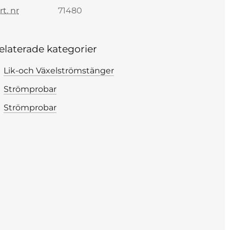
rt. nr
71480
elaterade kategorier
Lik-och Växelströmstänger
Strömprobar
Strömprobar