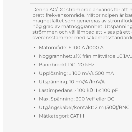
Denna AC/DC-strömprob används för att mä
brett frekvensområde. Mätprincipen är bas
magnetfältet som genereras av strömflöd
hög grad av mätnoggrannhet. Utspänning
strömmen och väl lämpad att visas på ett 
överensstämmer med säkerhetsstandardern
Mätområde: ± 100 A /1000 A
Noggrannhet: ±1% från mätvärde ±0,1A/
Bandbredd: DC…20 kHz
Upplösning: ± 100 mA/± 500 mA
Utspänning: 10 mV/A /1mV/A
Lastimpedans: › 100 kΩ II ≤ 100 pF
Max. Spänning: 300 Veff eller DC
Utgångskabel/kontakt: 2 m (50Ω)/BNC
Mätkategori: CAT III