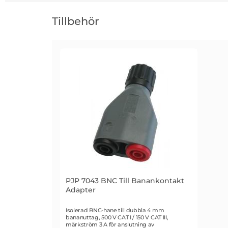
Hoppa
över
Tillbehör
tillbehör
PJP 7043 BNC Till Banankontakt
Adapter
Art. nr 1132
Isolerad BNC-hane till dubbla 4 mm
bananuttag, 500 V CAT I / 150 V CAT III,
märkström 3 A för anslutning av