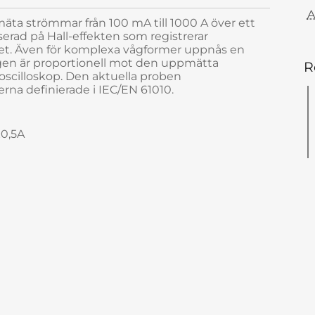
A
ta strömmar från 100 mA till 1000 A över ett
erad på Hall-effekten som registrerar
et. Även för komplexa vågformer uppnås en
en är proportionell mot den uppmätta
R
oscilloskop. Den aktuella proben
a definierade i IEC/EN 61010.
±0,5A