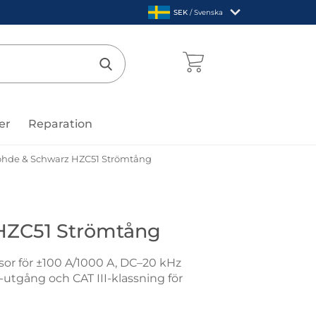
,
SEK
/ Svenska
Sverige
mentcenter
Genomför sökning
er
Reparation
hde & Schwarz HZC51 Strömtång
de & Schwarz
HZC51 Strömtång
or för ±100 A/1000 A, DC–20 kHz
-utgång och CAT III-klassning för
 Schwarz HZC51 Strömtång