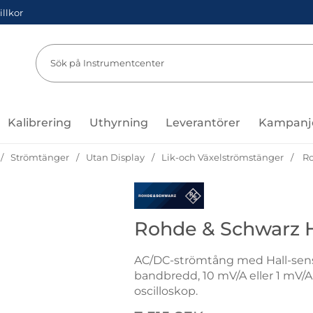
illkor
Sök
Sök på Instru
Kalibrering
Uthyrning
Leverantörer
Kampanj
Strömtänger
Utan Display
Lik-och Växelströmstänger
Ro
Gå till varumärkessidan för Roh
Rohde & Schwarz 
AC/DC-strömtång med Hall-sens
bandbredd, 10 mV/A eller 1 mV/A
oscilloskop.
Handla denna produkt Rohde &