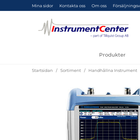
Mina sidor
Kontakta oss
Om oss
Försäljningsv
Produkter
Startsidan
Sortiment
Handhållna Instrument
Hoppa
över
Bilder