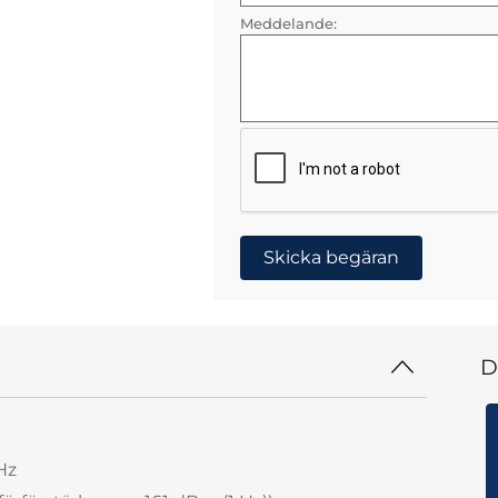
Meddelande:
Skicka begäran
D
Hz