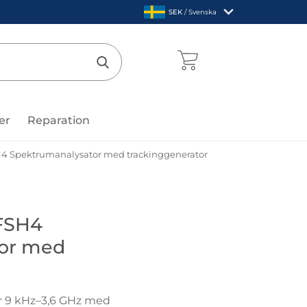
,
SEK
/ Svenska
Sverige
mentcenter
Genomför sökning
er
Reparation
4 Spektrumanalysator med trackinggenerator
de & Schwarz
FSH4
or med
r 9 kHz–3,6 GHz med