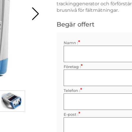
trackinggenerator och förförstä
brusnivå för fältmätningar.
Begär offert
*
Kontaktinformation
Namn :
Obligatorisk
*
Företag :
Obligatorisk
*
Telefon :
Obligatorisk
*
E-post :
Obligatorisk