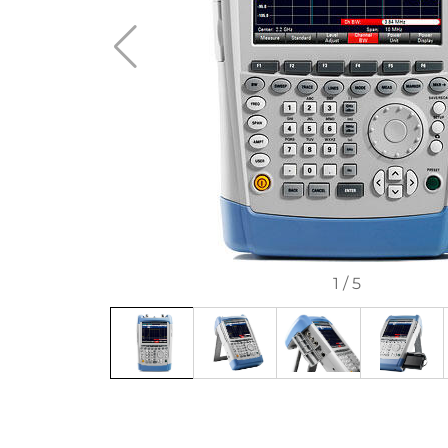
1
/
5