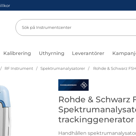
illkor
Sök
Sök på Instru
Kalibrering
Uthyrning
Leverantörer
Kampanj
RF Instrument
Spektrumanalysatorer
Rohde & Schwarz FSH
Gå till varumärkessidan för Roh
Rohde & Schwarz 
Spektrumanalysat
trackinggenerator
Handhållen spektrumanalysato