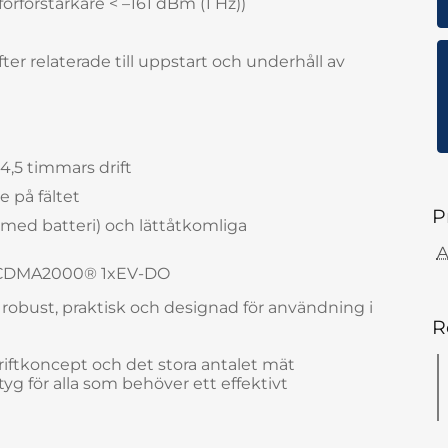
örförstärkare < –161 dBm (1 Hz))
ter relaterade till uppstart och underhåll av
l 4,5 timmars drift
e på fältet
P
g med batteri) och lättåtkomliga
A
E, CDMA2000® 1xEV-DO
bust, praktisk och designad för användning i
R
riftkoncept och det stora antalet mät
tyg för alla som behöver ett effektivt