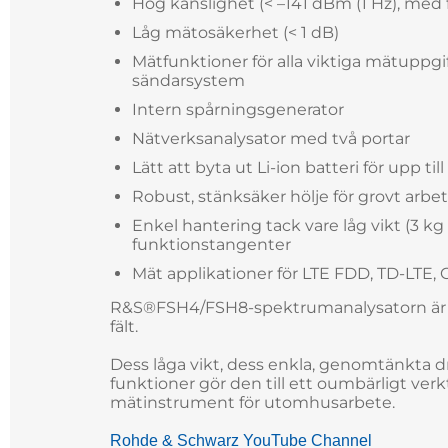
Hög känslighet (< –141 dBm (1 Hz), med f
Låg mätosäkerhet (< 1 dB)
Mätfunktioner för alla viktiga mätuppgif
sändarsystem
Intern spårningsgenerator
Nätverksanalysator med två portar
Lätt att byta ut Li-ion batteri för upp til
Robust, stänksäker hölje för grovt arbet
Enkel hantering tack vare låg vikt (3 k
funktionstangenter
Mät applikationer för LTE FDD, TD-LT
R&S®FSH4/FSH8-spektrumanalysatorn är ro
fält.
Dess låga vikt, dess enkla, genomtänkta d
funktioner gör den till ett oumbärligt verk
mätinstrument för utomhusarbete.
Rohde & Schwarz YouTube Channel