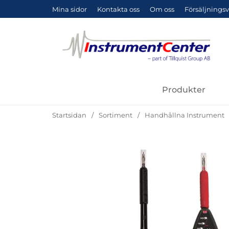
Mina sidor
Kontakta oss
Om oss
Försäljningsv
Produkter
Startsidan
Sortiment
Handhållna Instrument
Hoppa
över
Bilder