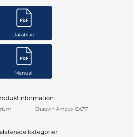
Datablad
Manual
roduktinformation
rt. nr
Chauvin Arnoux CA771
elaterade kategorier