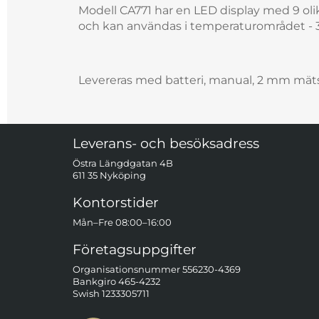
Modell CA771 har en LED display med 9 olik
och kan användas i temperaturområdet - 30
Levereras med batteri, manual, 2 mm mä
Sidfot Blandad info och länkar
Leverans- och besöksadress
Östra Längdgatan 4B
611 35 Nyköping
Kontorstider
Mån–Fre 08:00–16:00
Företagsuppgifter
Organisationsnummer 556230-4369
Bankgiro 465-4232
Swish 1233305711