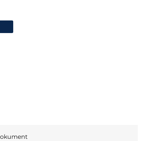
 Arnoux CA771 Spänningsprovare
okument