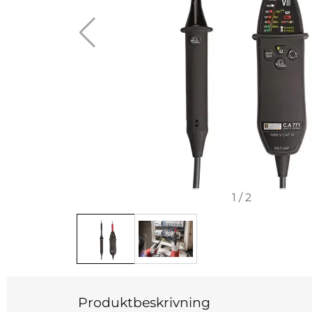
1
/
2
Produktbeskrivning