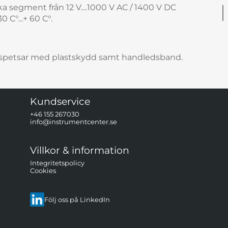
a segment från 12 V....1000 V AC / 1400 V DC
 C°...+ 60 C°.
tspetsar med plastskydd samt handledsband.
Kundservice
+46 155 267030
info@instrumentcenter.se
Villkor & information
Integritetspolicy
Cookies
Följ oss på LinkedIn