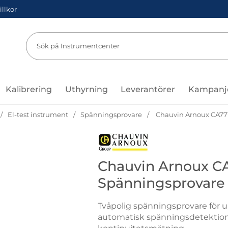
illkor
Sök
Sök på Instru
Kalibrering
Uthyrning
Leverantörer
Kampanj
El-test instrument
Spänningsprovare
Chauvin Arnoux CA77
Gå till varumärkessidan för Cha
Chauvin Arnoux C
Spänningsprovare
Tvåpolig spänningsprovare för u
automatisk spänningsdetektion,