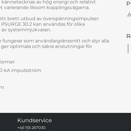
ge kännetecknas av hög energi och relativt
P
et varierande liksom kopplingsvägarna.
A
 ett brett utbud av överspänningsimpulser.
 PSURGE 30.2 kan användas för olika
s av systemmjukvaran.
R
fungerar som användargränssnitt och styr alla
p ger optimala och säkra anslutningar för
sformer
 30 kA impulsström
öm
Kundservice
+46 155 267030