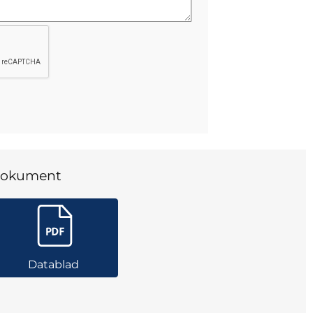
okument
Datablad