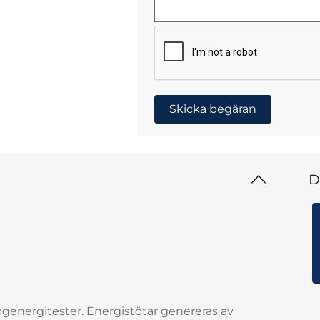
Skicka begäran
D
ögenergitester. Energistötar genereras av