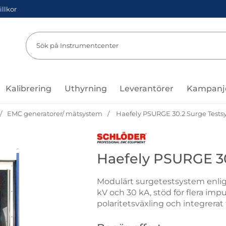
illkor
Sök
Sök på Instru
Kalibrering
Uthyrning
Leverantörer
Kampanj
EMC generatorer/ mätsystem
Haefely PSURGE 30.2 Surge Tests
Gå till varumärkessidan för Schl
Haefely PSURGE 30
Modulärt surgetestsystem enlig
kV och 30 kA, stöd för flera imp
polaritetsväxling och integrerat