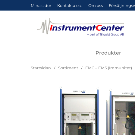
Mina sidor
Kontakta oss
Om oss
Försäljningsv
Produkter
Startsidan
Sortiment
EMC – EMS (Immunitet)
Hoppa
över
Bilder