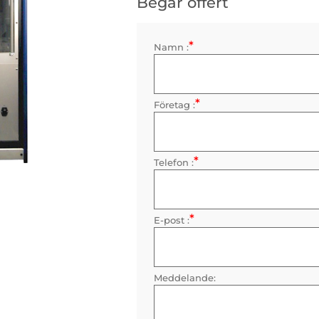
Begär offert
*
Kontaktinformation
Namn :
Obligatorisk
*
Företag :
Obligatorisk
*
Telefon :
Obligatorisk
*
E-post :
Obligatorisk
Meddelande: