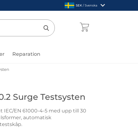
,
SEK
/ Svenska
Sverige
mentcenter
Genomför sökning
er
Reparation
ysten
öder
.2 Surge Testsysten
t IEC/EN 61000-4-5 med upp till 30
ulsformer, automatisk
 testskåp.