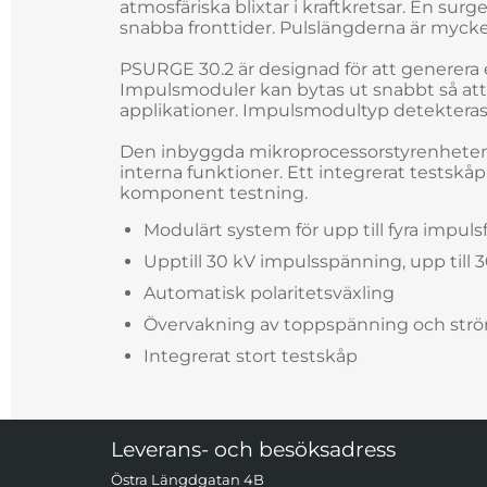
atmosfäriska blixtar i kraftkretsar. En sur
snabba fronttider. Pulslängderna är myck
PSURGE 30.2 är designad för att generera
Impulsmoduler kan bytas ut snabbt så att
applikationer. Impulsmodultyp detektera
Den inbyggda mikroprocessorstyrenheten 
interna funktioner. Ett integrerat testskå
komponent testning.
Modulärt system för upp till fyra impul
Upptill 30 kV impulsspänning, upp till
Automatisk polaritetsväxling
Övervakning av toppspänning och str
Integrerat stort testskåp
Sidfot Blandad info och länkar
Leverans- och besöksadress
Östra Längdgatan 4B