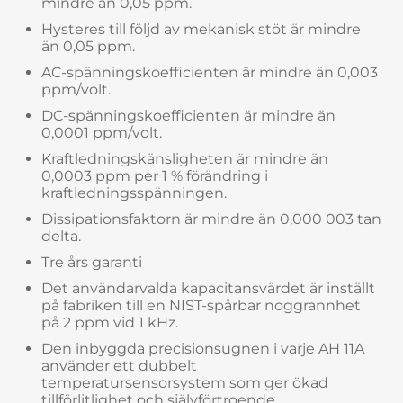
mindre än 0,05 ppm.
Hysteres till följd av mekanisk stöt är mindre
än 0,05 ppm.
AC-spänningskoefficienten är mindre än 0,003
ppm/volt.
DC-spänningskoefficienten är mindre än
0,0001 ppm/volt.
Kraftledningskänsligheten är mindre än
0,0003 ppm per 1 % förändring i
kraftledningsspänningen.
Dissipationsfaktorn är mindre än 0,000 003 tan
delta.
Tre års garanti
Det användarvalda kapacitansvärdet är inställt
på fabriken till en NIST-spårbar noggrannhet
på 2 ppm vid 1 kHz.
Den inbyggda precisionsugnen i varje AH 11A
använder ett dubbelt
temperatursensorsystem som ger ökad
tillförlitlighet och självförtroende.