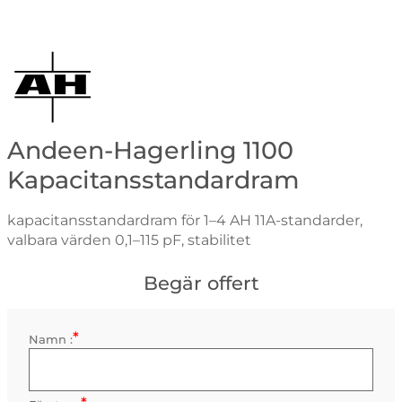
Gå till varumärkessidan för Andeen-Hagerling
Andeen-Hagerling 1100
Kapacitansstandardram
kapacitansstandardram för 1–4 AH 11A-standarder,
valbara värden 0,1–115 pF, stabilitet
Begär offert
*
Kontaktinformation
Namn :
Obligatorisk