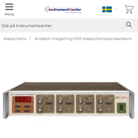
Sverige
Meny
Sök
Ge
Sök på Instrumentcenter
Kapacitans
Andeen-Hagerling 1100 Kapacitansstandardram
Hoppa
över
Bilder