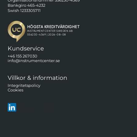
Organisationsnummer 556230-4369
Bankgiro 465-4232
Swish 1233305711
Kundservice
+46 155 267030
info@instrumentcenter.se
Villkor & information
Integritetspolicy
Cookies
Följ oss på LinkedIn