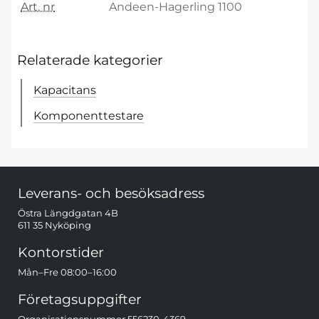
Art. nr
Andeen-Hagerling 1100
Relaterade kategorier
Kapacitans
Komponenttestare
Sidfot Blandad info och länkar
Leverans- och besöksadress
Östra Längdgatan 4B
611 35 Nyköping
Kontorstider
Mån–Fre 08:00–16:00
Företagsuppgifter