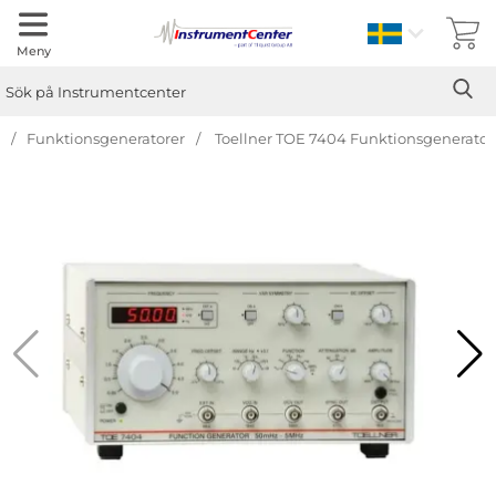
Sverige
Meny
Sök
Ge
Sök på Instrumentcenter
Funktionsgeneratorer
Toellner TOE 7404 Funktionsgenerator
Hoppa
över
Bilder