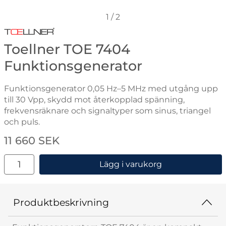
1
/
2
Gå till varumärkessidan för Toellner Electronic Instr
Toellner TOE 7404
Funktionsgenerator
Funktionsgenerator 0,05 Hz–5 MHz med utgång upp
till 30 Vpp, skydd mot återkopplad spänning,
frekvensräknare och signaltyper som sinus, triangel
och puls.
Handla denna produkt Toellner TOE 7404 Funktionsge
pris
11 660 SEK
antal
Lägg i varukorg
Produktbeskrivning