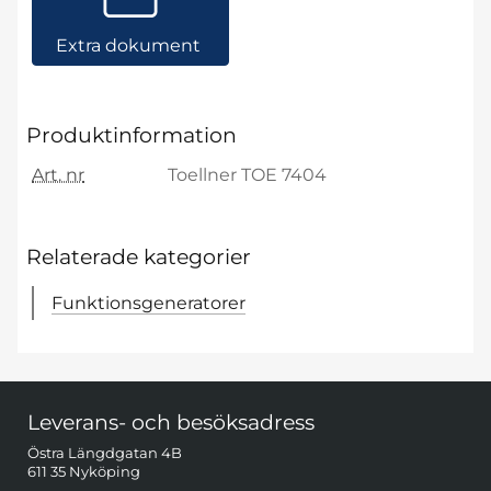
Extra dokument
Produktinformation
Art. nr
Toellner TOE 7404
Relaterade kategorier
Funktionsgeneratorer
Sidfot Blandad info och länkar
Leverans- och besöksadress
Östra Längdgatan 4B
611 35 Nyköping